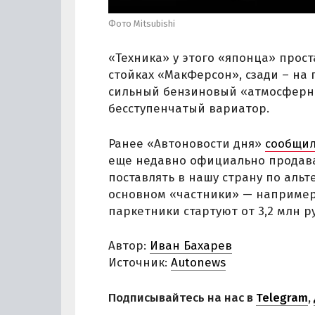
Фото Mitsubishi
«Техника» у этого «японца» прос
стойках «МакФерсон», сзади – на 
сильный бензиновый «атмосферник
бесступенчатый вариатор.
Ранее «Автоновости дня»
сообщи
еще недавно официально продава
поставлять в нашу страну по аль
основном «частники» — например,
паркетники стартуют от 3,2 млн р
Автор:
Иван Бахарев
Источник:
Autonews
Подписывайтесь на нас в
Telegram
,