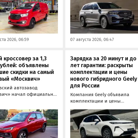
Okavango, а также компактн
пассажирский фургоны
Coolray и Cityray во всех
s SF1 на 100 тыс. рублей
комплектациях подорожали 
,7%). Об этом
7-50 тыс. рублей, выяснили
новости дня» узнали в
«Автоновости дня» в ходе
регулярного мониторинга
мониторинга прайс-листов
листов марки Sollers.
ста 2026, 06:59
07 августа 2026, 06:47
бренда.
 кроссовер за 1,3
Зарядка за 20 минут и до
рублей: объявлены
лет гарантии: раскрыты
шие скидки на самый
комплектации и цены
вый «Москвич»
нового гибридного Geely
для России
вский автозавод
вич» начал официально
Компания Geely объявила
вать компактный
комплектации и цены
вер «Москвич 3» с
гибридного кроссовера EX5 в
й выгодой в размере 360
новой версии EM-R с силово
ублей. Получить такую
установкой последовательно
у можно при покупке
типа. Автомобиль оснащен
о автомобиля 2025 или
инновационной системой п