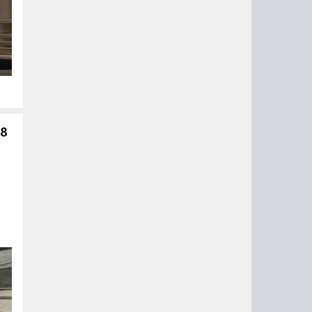
ые
на
 8
й
го
од