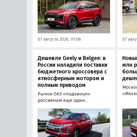
грузо
На эту сумму выросла цена его
Soller
базовой комплектации, в то
(+3,9-4
время как стоимость топовой
«Авто
версии осталась неизменной,
ходе 
выяснили «Автоновости дня» в
прайс-
ходе мониторинга прайс-
07 августа 2026, 07:06
07 авгу
листов Tenet.
Дешевле Geely и Belgee: в
Новый
России наладили поставки
млн 
бюджетного кроссовера с
боль
атмосферным мотором и
деше
полным приводом
Моско
«Моск
Рынок ОАЭ «подкинул»
прода
россиянам еще один
кроссо
кроссовер, который годами
прямо
продавался в России
тыс. р
официально. Речь о Mitsubishi
скидк
ASX: у дилеров в Эмиратах он
новог
стоит примерно от 1 600 000