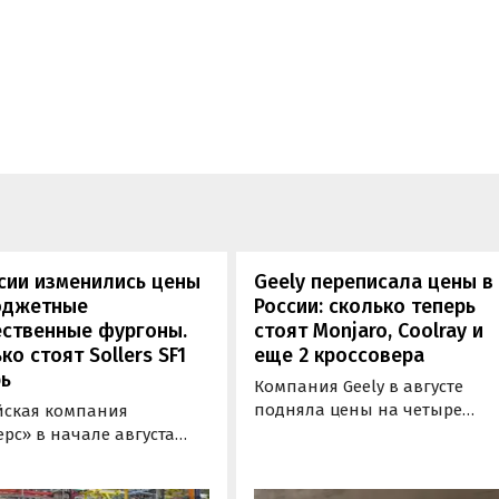
сии изменились цены
Geely переписала цены в
юджетные
России: сколько теперь
ественные фургоны.
стоят Monjaro, Coolray и
ко стоят Sollers SF1
еще 2 кроссовера
ь
Компания Geely в августе
подняла цены на четыре
йская компания
бензиновых кроссовера в
рс» в начале августа
России. Семейный Monjaro в
ила цены на
одной из версий, семиместн
ометаллический и