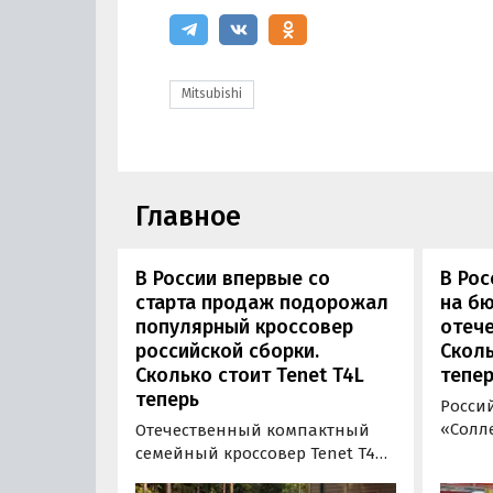
Mitsubishi
Главное
В России впервые со
В Рос
старта продаж подорожал
на б
популярный кроссовер
отеч
российской сборки.
Сколь
Сколько стоит Tenet T4L
тепер
теперь
Росси
«Солле
Отечественный компактный
повыс
семейный кроссовер Tenet T4L
цельн
подорожал на 20 тыс. рублей.