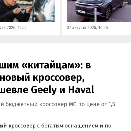
сложностей. Из китайских
кроссовер UMO 8 с полным
 таковыми сегодня
приводом. Его уже можно
ся модели Li и BYD,
заказать в двух версиях: Max 
ил в эфире радио РБК
5 915 000 рублей и Ultra за 6 4
ста 2026, 12:52
07 августа 2026, 10:26
итель федерального
000 рублей без учета
а «Угона.нет» Алексей
госсубсидии в размере 925 00
нов.
рублей.
шим «китайцам»: в
новый кроссовер,
шевле Geely и Haval
й бюджетный кроссовер MG по цене от 1,5
ый кроссовер с богатым оснащением и по