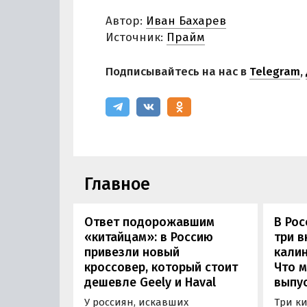
Автор:
Иван Бахарев
Источник:
Прайм
Подписывайтесь на нас в
Telegram
,
Главное
Ответ подорожавшим
В Ро
«китайцам»: в Россию
три 
привезли новый
калин
кроссовер, который стоит
Что м
дешевле Geely и Haval
выпус
У россиян, искавших
Три к