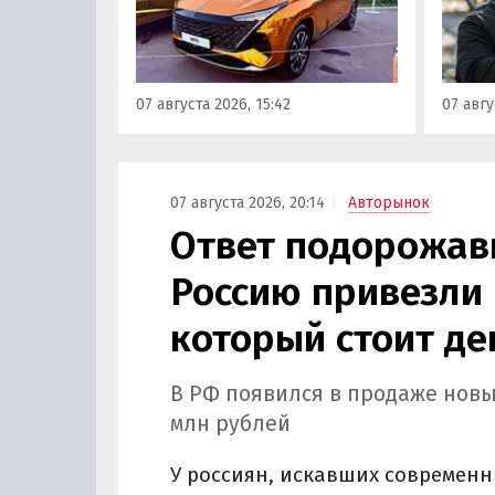
«ПроДвижение» на ВДНХ в
всего 
Москве в числе прочих
машин
моделей «Москвича» был
являют
представлен семиместный
сообщ
07 августа 2026, 15:42
07 авгу
кроссовер М90.
учред
сервис
Курча
07 августа 2026, 20:14
Авторынок
Ответ подорожав
Россию привезли 
который стоит де
В РФ появился в продаже новы
млн рублей
У россиян, искавших современн