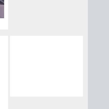
за
15
0