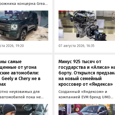
бензиновый двигатель для
рожника концерна Great
наземного транспорта,
отовы к производству на
получивший индекс 414320.
инградском заводе
Корреспонденту
ор». Речь о Haval H9,
«Автоновостей дня» удалось
00 и Tank 500, которые
лично ознакомиться с
но прошли
новинкой на выставке
фикацию и получили
«Иннопром» в Екатеринбурге
ения типа
ста 2026, 19:20
07 августа 2026, 16:35
ортного средства (ОТТС).
аны самые
Минус 925 тысяч от
щенные от угона
государства и «Алиса» н
ские автомобили:
борту. Открылся предзак
, Geely и Chery не в
на новый семейный
рах
кроссовер от «Яндекса»
ютно неуязвимых для
Созданный «Яндексом» и
 автомобилей пока не
компанией EVM бренд UMO
вует, но есть те, которые
объявил цены и комплектац
доставить
на свою вторую модель
ышленникам больше
- полноразмерный гибридн