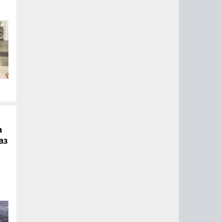
.
а
аз
ии
ый