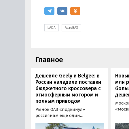
LADA
АвтоВАЗ
Главное
Дешевле Geely и Belgee: в
Новый
России наладили поставки
млн 
бюджетного кроссовера с
боль
атмосферным мотором и
деше
полным приводом
Моско
«Моск
Рынок ОАЭ «подкинул»
прода
россиянам еще один
кроссо
кроссовер, который годами
прямо
продавался в России