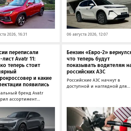
ублей. Получить такую
установкой последовательно
у можно при покупке
типа. Автомобиль оснащен
о автомобиля 2025 или
инновационной системой п
ода выпуска в период с 4
названием Electric Motor
августа, сообщили в
Extended Range (EM-R) и може
ста 2026, 16:31
06 августа 2026, 12:07
-службе компании.
заряжаться от 30 до 80% всег
за 20 минут.
сии переписали
Бензин «Евро-2» вернулс
-лист Avatr 11:
что теперь будут
ко теперь стоит
показывать водителям н
лярный
российских АЗС
рокроссовер и какие
Российские АЗС начнут в
лектации появились
доступной и наглядной для
водителей форме публикова
альный бренд Avatr
информацию об
рил ассортимент
экологическом классе
ектаций электрического
отпускаемого топлива. Это
вера Avatr 11 в России
позволит автовладельцам
ми 2026 года. Вместе с
осознанно выбрать топливо
з его прайс-листа
определенного класса — от
ло единственное