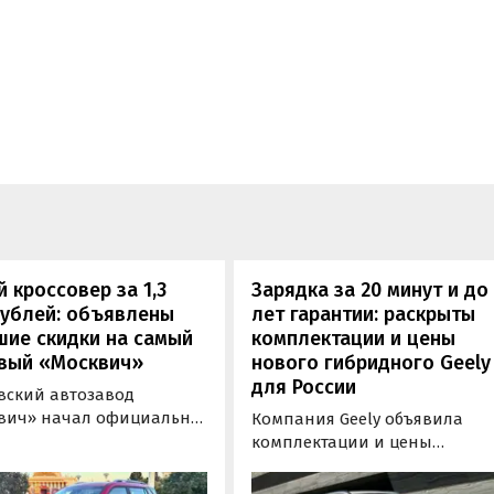
 кроссовер за 1,3
Зарядка за 20 минут и до
рублей: объявлены
лет гарантии: раскрыты
шие скидки на самый
комплектации и цены
вый «Москвич»
нового гибридного Geely
для России
вский автозавод
вич» начал официально
Компания Geely объявила
вать компактный
комплектации и цены
вер «Москвич 3» с
гибридного кроссовера EX5 в
й выгодой в размере 360
новой версии EM-R с силово