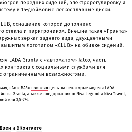
 обогрев передних сидений, электрорегулировку и
истему и 15-дюймовые легкосплавные диски.
CLUB, оснащение которой дополнено
о стекла и парктроником. Внешне такая «Гранта»
аружных зеркал заднего вида, двухцветными
е вышитым логотипом «CLUB» на обивке сидений.
яч LADA Granta с «автоматом» Jatco, часть
ах контракта с социальными службами для
с ограниченными возможностями.
 мая, «АвтоВАЗ»
повысил
цены на некоторые модели LADA.
тва Granta, а также внедорожников Niva Legend и Niva Travel,
лей или 3,5-7%.
Дзен
и
ВКонтакте