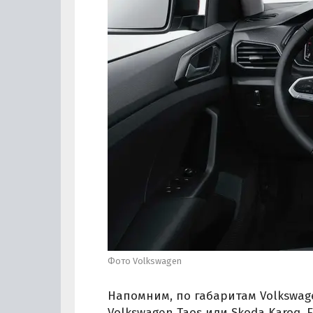
Фото Volkswagen
Напомним, по габаритам Volkswag
Volkswagen Taos или Skoda Karoq. 