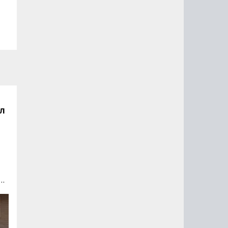
ал
L
го
й