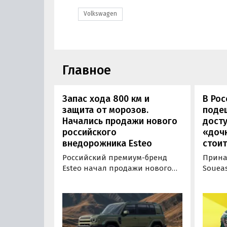
Volkswagen
Главное
Запас хода 800 км и
В Ро
защита от морозов.
поде
Начались продажи нового
дост
российского
«дочк
внедорожника Esteo
стоит
Российский премиум-бренд
Прина
Esteo начал продажи нового
Souea
гибридного внедорожника V27.
выгод
Модель, оснащенная силовой
доступ
установкой последовательного
России
типа, уже доступна для
Тепер
покупки в официальных
сэконо