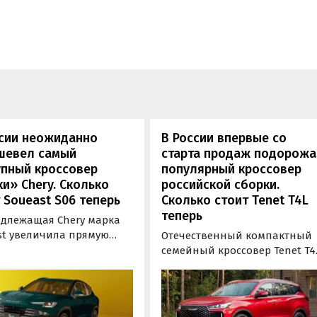
ссии неожиданно
В России впервые со
шевел самый
старта продаж подорож
упный кроссовер
популярный кроссовер
и» Chery. Сколько
российской сборки.
 Soueast S06 теперь
Сколько стоит Tenet T4L
теперь
длежащая Chery марка
st увеличила прямую
Отечественный компактный
у на свой самый
семейный кроссовер Tenet T4
ный кроссовер S06 в
подорожал на 20 тыс. рублей.
 на 100 тыс. рублей.
На эту сумму выросла цена е
ь при его покупке можно
базовой комплектации, в то
мить рекордные 250 тыс.
время как стоимость топово