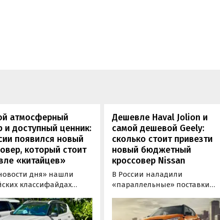
ой атмосферный
Дешевле Haval Jolion и
 и доступный ценник:
самой дешевой Geely:
сии появился новый
сколько стоит привезти
овер, который стоит
новый бюджетный
вле «китайцев»
кроссовер Nissan
новости дня» нашли
В России наладили
йских классифайдах
«параллельные» поставки
ые предложения о
компактных кроссоверов
ке нового Kia Sonet. Это
Nissan Kicks, которые
вер компактнее Seltos, а
официально продаются в