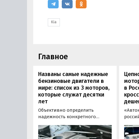
Kia
Главное
Названы самые надежные
Цепн
бензиновые двигатели в
мотор
мире: список из 3 моторов,
в Рос
которые служат десятки
кросс
лет
деше
Объективно определить
«Авто
надежность конкретного
росси
двигателя бывает непросто,
штучн
поскольку его срок службы
постав
прямо зависит от качества
кроссо