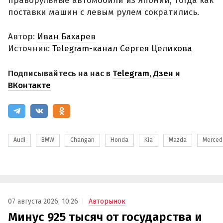
праворульные автомобили из Японии, тогда как
поставки машин с левым рулем сократились.
Автор:
Иван Бахарев
Источник:
Telegram-канал Сергея Целикова
Подписывайтесь на нас в
Telegram
,
Дзен
и
ВКонтакте
Audi
BMW
Changan
Honda
Kia
Mazda
Merced
07 августа 2026, 10:26
Авторынок
Минус 925 тысяч от государства и