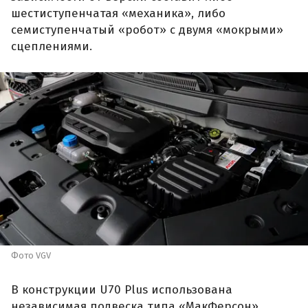
шестиступенчатая «механика», либо
семиступенчатый «робот» с двумя «мокрыми»
сцеплениями.
Фото VGV
В конструкции U70 Plus использована
независимая подвеска типа «МакФерсон»