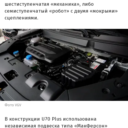
шестиступенчатая «механика», либо
семиступенчатый «робот» с двумя «мокрыми»
сцеплениями.
Фото VGV
В конструкции U70 Plus использована
независимая подвеска типа «МакФерсон»