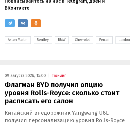
Подписывайтесь на нас в
Telegram
,
Дзен
и
ВКонтакте
Aston Martin
Bentley
BMW
Chevrolet
Ferrari
Lambor
09 августа 2026, 15:00
Тюнинг
Флагман BYD получил опцию
уровня Rolls-Royce: сколько стоит
расписать его салон
Китайский внедорожник Yangwang U8L
получил персонализацию уровня Rolls-Royce