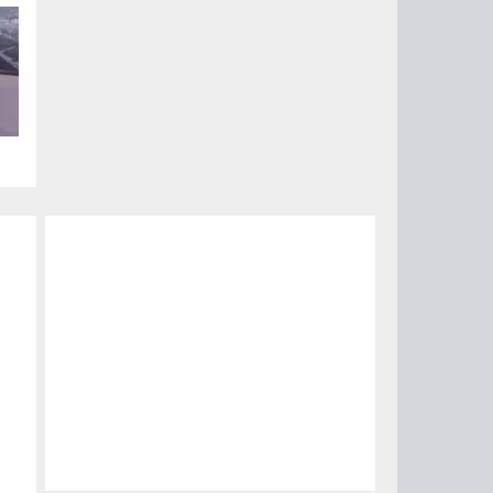
ый
за
15
0