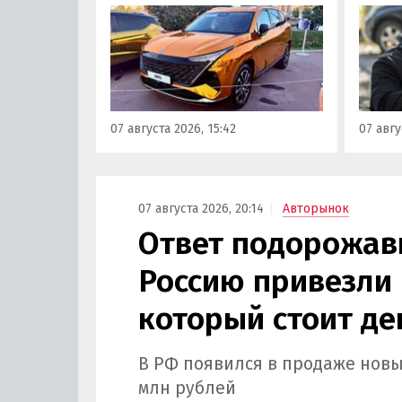
которые сейчас растет. На днях
могут 
на автомобильном фестивале
злоум
«ПроДвижение» на ВДНХ в
всего 
Москве в числе прочих
машин
моделей «Москвича» был
являют
представлен семиместный
сообщ
07 августа 2026, 15:42
07 авгу
кроссовер М90.
учред
сервис
Курча
07 августа 2026, 20:14
Авторынок
Ответ подорожав
Россию привезли 
который стоит де
В РФ появился в продаже новы
млн рублей