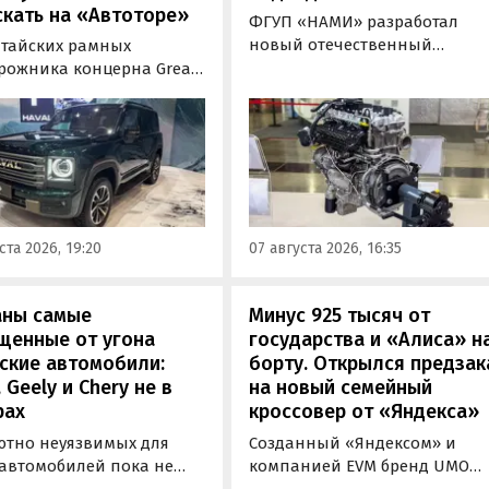
кать на «Автоторе»
ФГУП «НАМИ» разработал
новый отечественный
итайских рамных
бензиновый двигатель для
рожника концерна Great
наземного транспорта,
отовы к производству на
получивший индекс 414320.
инградском заводе
Корреспонденту
ор». Речь о Haval H9,
«Автоновостей дня» удалось
00 и Tank 500, которые
лично ознакомиться с
но прошли
новинкой на выставке
фикацию и получили
«Иннопром» в Екатеринбурге
ения типа
ста 2026, 19:20
07 августа 2026, 16:35
ортного средства (ОТТС).
аны самые
Минус 925 тысяч от
щенные от угона
государства и «Алиса» н
ские автомобили:
борту. Открылся предзак
, Geely и Chery не в
на новый семейный
рах
кроссовер от «Яндекса»
ютно неуязвимых для
Созданный «Яндексом» и
 автомобилей пока не
компанией EVM бренд UMO
вует, но есть те, которые
объявил цены и комплектац