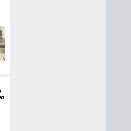
.
а
аз
ии