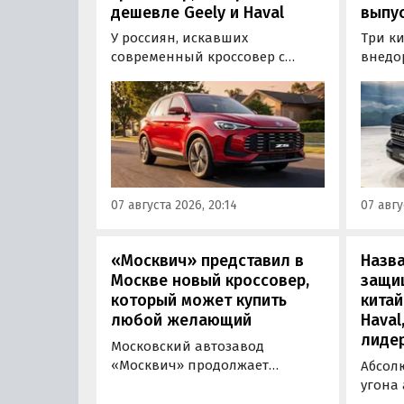
дешевле Geely и Haval
выпус
У россиян, искавших
Три к
современный кроссовер с
внедо
богатым оснащением и по
Wall г
доступной цене, теперь есть
калин
еще один вариант с китайского
«Автот
рынка — MG ZS. В Китае он
Tank 4
стоит от 900 000 рублей по
успеш
текущему курсу, а в РФ с учетом
серти
всех расходов за него нужно
Одобр
07 августа 2026, 20:14
07 авгу
отдать минимум 1 500 000
трансп
рублей, выяснили
«Автоновости дня».
«Москвич» представил в
Назв
Москве новый кроссовер,
защи
который может купить
китай
любой желающий
Haval
лиде
Московский автозавод
«Москвич» продолжает
Абсол
«промотировать» кроссоверы
угона
новой М-серии, спрос на
сущест