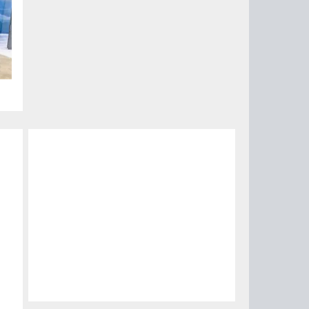
H9
те
и
о,