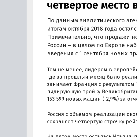
четвертое место 
По данным аналитического аген
итогам октября 2018 года осталс
Примечательно, что продажи н
России – в целом по Европе на
введения с 1 сентября новых п
Тем не менее, лидером в европей
где за прошлый месяц было реализ
занимает Франция с результатом 1
лидирующую тройку Великобритан
153 599 новых машин (-2,9%) за от
Россия с объемом реализации окол
сохраняет четвертую строчку рей
На пятом месте осталась Италия, 