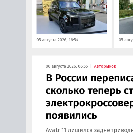
Rox 01 российской сборки.
2025 г
Модель получила Одобрение
август
типа транспортного средства
покуп
(ОТТС), позволяющее
20 000
выпускаться на
выясн
калининградском заводе
ходе 
05 августа 2026, 16:54
05 авгу
«Автотор» с российским VIN-
прайс-
номером.
06 августа 2026, 06:55
Авторынок
В России переписа
сколько теперь с
электрокроссове
появились
Avatr 11 лишился заднепривод