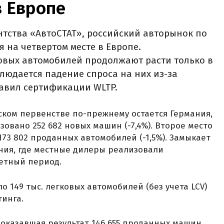
в Европе
тства «АвтоСТАТ», российский авторынок по
я на четвертом месте в Европе.
овых автомобилей продолжают расти только в
блюдается падение спроса на них из-за
равил сертификации WLTP.
ском первенстве по-прежнему остается Германия,
овано 252 682 новых машин (-7,4%). Второе место
73 802 проданных автомобилей (-1,5%). Замыкает
ия, где местные дилеры реализовали
четный период.
о 149 тыс. легковых автомобилей (без учета LCV)
тинга.
показавшая результат 146 655 проданных машин