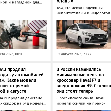
«Лады»
пной и наглядной для
елей форме публиковать
Тем, кто искал надежный,
мацию об
неприхотливый и недорогой
гическом классе
автомобиль «на каждый день
аемого топлива. Это
может подойти популярный 
лит автовладельцам
азиатских таксистов седан
анно выбрать топливо
Mitsubishi Attrage. В Таиланде
еленного класса — от
он стоит от 1 380 000 рублей п
2» до «Евро-5»,
текущему курсу, а «частник» 
или в Минэнерго РФ.
Екатеринбурга просит за него
ста 2026, 00:03
05 августа 2026, 23:44
600 000 рублей, узнали
«Автоновости дня».
ВАЗ продлил
В России изменились
родажу автомобилей
минимальные цены на
а». Какие модели
кроссовер Haval F7 и
пны с прямой
внедорожник H9. Скольк
ой в августе
они стоят теперь
ВАЗ» продлил действие
С российского сайта Haval
х скидок на ряд моделей
исчезли ссылки на прайс-
 комплектациях 2024 и
листы с ценами на кроссове