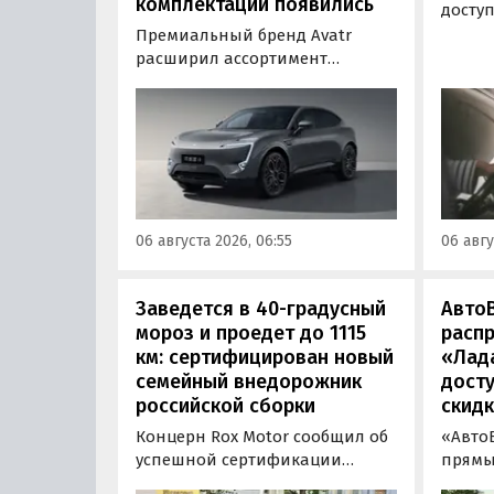
комплектации появились
досту
водит
Премиальный бренд Avatr
инфор
расширил ассортимент
эколо
комплектаций электрического
отпуск
кроссовера Avatr 11 в России
позво
версиями 2026 года. Вместе с
осозн
этим из его прайс-листа
опред
исчезло единственное
«Евро-
заднеприводное исполнение,
сообщ
а минимальная цена модели
06 августа 2026, 06:55
06 авгу
выросла на 760 тыс. рублей,
выяснили «Автоновости дня».
Заведется в 40-градусный
Авто
мороз и проедет до 1115
расп
км: сертифицирован новый
«Лад
семейный внедорожник
досту
российской сборки
скидк
Концерн Rox Motor сообщил об
«Авто
успешной сертификации
прямы
премиального внедорожника
LADA в