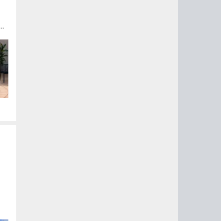
»,
у
о
из
 1
о
ры