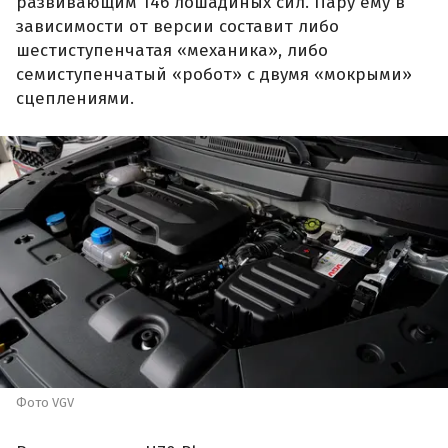
развивающим 146 лошадиных сил. Пару ему в
зависимости от версии составит либо
шестиступенчатая «механика», либо
семиступенчатый «робот» с двумя «мокрыми»
сцеплениями.
Фото VGV