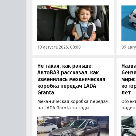
можно
автомобиле с детьми — от
новый
использования детских кресел
китайс
до выбора манеры вождения и
стоит 
режима движения. Эти
360 00
рекомендации прозвучали в
курсу,
свежем выпуске подкаста в
расхо
Telegram-канале «Поладим с
10 августа 2026, 08:00
09 авгу
миниму
LADA».
Не такая, как раньше:
Назв
АвтоВАЗ рассказал, как
бензи
изменилась механическая
мире:
коробка передач LADA
кото
Granta
лет
Механическая коробка передач
Объек
на LADA Granta за годы
надеж
производства модели заметно
двигат
изменилась. «АвтоВАЗ»
поскол
рассказал, что после
прямо 
модернизации трансмиссия
обслу