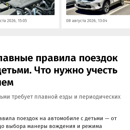
атации. Тем не менее
Китая, предлагая автомобил
ews составил ТОП-3 самых
уже с доставкой, растаможко
ных бензиновых
всеми документами для
ста 2026, 15:05
08 августа 2026, 13:04
в, которые могут не
постановки на учет в ГАИ.
влять проблем
илетиями.
главные правила поездок
детьми. Что нужно учесть
ием
тьми требует плавной езды и периодических
вила поездок на автомобиле с детьми — от
 до выбора манеры вождения и режима