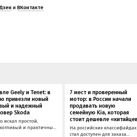
Дзен
и
ВКонтакте
ле Geely и Tenet: в
7 мест и проверенный
ию привезли новый
мотор: в России начали
вый и надежный
продавать новую
овер Skoda
семейную Kia, которая
стоит дешевле «китайце
то искал простой,
хотливый и практичный
На российских классифайдах
овер по невысокой цене,
стал доступен для заказа