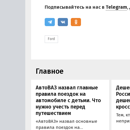
Подписывайтесь на нас в
Telegram
,
Ford
Главное
АвтоВАЗ назвал главные
Дешев
правила поездок на
Росс
автомобиле с детьми. Что
деше
нужно учесть перед
кросс
путешествием
Тем, к
непри
«АвтоВАЗ» назвал основные
кросс
правила поездок на