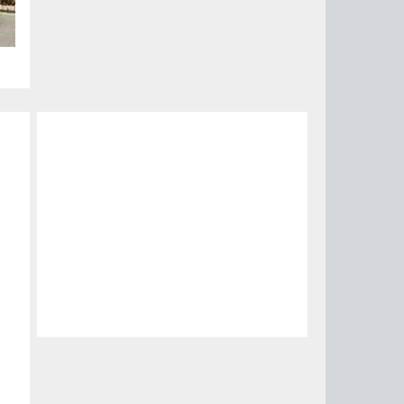
и
й и