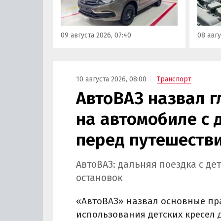
получила тросовый привод,
эксплу
иной механизм переключения
Auton
и главную пару с
надеж
09 августа 2026, 07:40
08 авгу
передаточным числом 3,9
моторо
вместо 3,7.
доста
десят
10 августа 2026, 08:00
Транспорт
АвтоВАЗ назвал 
на автомобиле с 
перед путешеств
АвтоВАЗ: дальняя поездка с де
остановок
«АвтоВАЗ» назвал основные пра
использования детских кресел