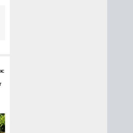
рый
 в
36
к:
т
о
 а
з