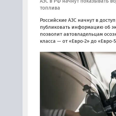
АЗС в РФ начнут показывать в
топлива
Российские АЗС начнут в досту
публиковать информацию об эко
позволит автовладельцам осоз
класса — от «Евро-2» до «Евро-