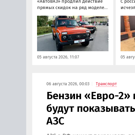
«АвтоВАЗ» продлил действие
С росс
прямых скидок на ряд моделей
исчез
LADA в комплектациях 2024 и
листы
2025 годов выпуска до 31
F7 и 
августа 2026 года. При их
2025 г
покупке можно сэкономить от
миним
20 000 до 100 000 рублей,
моделе
выяснили «Автоновости дня» в
100 ты
ходе регулярного мониторинга
узнали
05 августа 2026, 11:07
05 авгу
прайс-листов LADA.
монит
дня».
06 августа 2026, 00:03
Транспорт
Бензин «Евро-2» 
будут показывать
АЗС