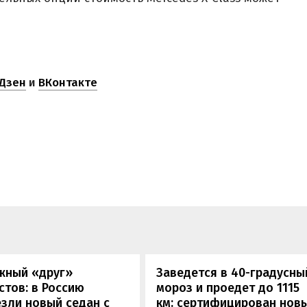
Дзен
и
ВКонтакте
жный «друг»
Заведется в 40-градусны
стов: в Россию
мороз и проедет до 1115
зли новый седан с
км: сертифицирован нов