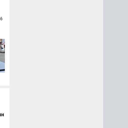
об
а
а
лн