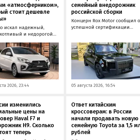
ым «атмосферником»,
семейный внедорожник
рый стоит дешевле
российской сборки
ы»
Концерн Rox Motor сообщил 
успешной сертификации
то искал надежный,
премиального внедорожник
хотливый и недорогой
Rox 01 российской сборки.
обиль «на каждый день»,
Модель получила Одобрение
 подойти популярный у
типа транспортного средств
ких таксистов седан
(ОТТС), позволяющее
ishi Attrage. В Таиланде
выпускаться на
ит от 1 380 000 рублей по
калининградском заводе
му курсу, а «частник» из
«Автотор» с российским VIN-
инбурга просит за него 1
ста 2026, 23:44
05 августа 2026, 16:54
номером.
0 рублей, узнали
новости дня».
сии изменились
Ответ китайским
мальные цены на
кроссоверам: в России
овер Haval F7 и
начали продавать новую
рожник H9. Сколько
семейную Toyota за 1,5 м
тоят теперь
рублей