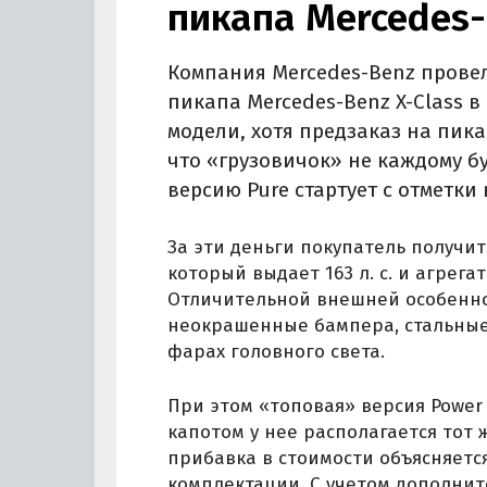
пикапа Mercedes-
Компания Mercedes-Benz прове
пикапа Mercedes-Benz X-Class 
модели, хотя предзаказ на пика
что «грузовичок» не каждому б
версию Pure стартует с отметки 
За эти деньги покупатель получи
который выдает 163 л. с. и агрега
Отличительной внешней особенно
неокрашенные бампера, стальные
фарах головного света.
При этом «топовая» версия Power 
капотом у нее располагается тот 
прибавка в стоимости объясняет
комплектации. С учетом дополнит