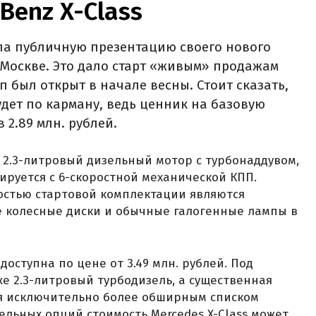
Benz X-Class
ла публичную презентацию своего нового
в Москве. Это дало старт «живым» продажам
п был открыт в начале весны. Стоит сказать,
удет по карману, ведь ценник на базовую
в 2.89 млн. рублей.
т 2.3-литровый дизельный мотор с турбонаддувом,
тируется с 6-скоростной механической КПП.
стью стартовой комплектации являются
 колесные диски и обычные галогенные лампы в
доступна по цене от 3.49 млн. рублей. Под
же 2.3-литровый турбодизель, а существенная
ся исключительно более обширным списком
ельных опций стоимость Mercedes X-Class может