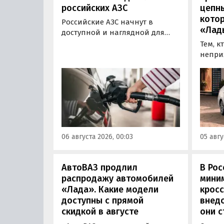
российских АЗС
цепн
кото
Российские АЗС начнут в
«Лад
доступной и наглядной для
водителей форме публиковать
Тем, к
информацию об
непри
экологическом классе
автом
отпускаемого топлива. Это
может
позволит автовладельцам
азиатс
осознанно выбрать топливо
Mitsub
определенного класса — от
он сто
«Евро-2» до «Евро-5»,
текуще
сообщили в Минэнерго РФ.
Екатер
06 августа 2026, 00:03
05 авгу
600 00
«Авто
АвтоВАЗ продлил
В Рос
распродажу автомобилей
мини
«Лада». Какие модели
кросс
доступны с прямой
внедо
скидкой в августе
они с