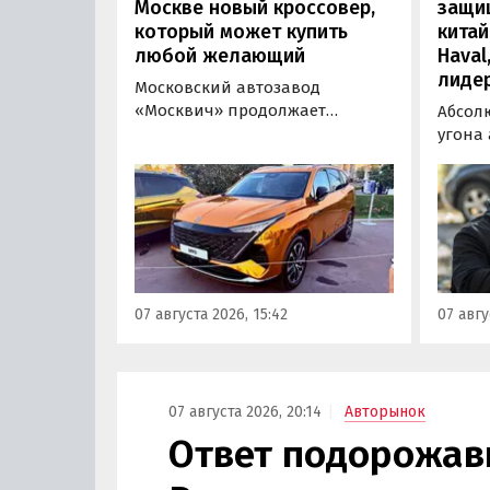
Москве новый кроссовер,
защи
который может купить
китай
любой желающий
Haval
лиде
Московский автозавод
«Москвич» продолжает
Абсол
«промотировать» кроссоверы
угона
новой М-серии, спрос на
сущест
которые сейчас растет. На днях
могут 
на автомобильном фестивале
злоум
«ПроДвижение» на ВДНХ в
всего 
Москве в числе прочих
машин
моделей «Москвича» был
являют
представлен семиместный
сообщ
07 августа 2026, 15:42
07 авгу
кроссовер М90.
учред
сервис
Курча
07 августа 2026, 20:14
Авторынок
Ответ подорожав