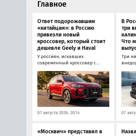
Главное
Ответ подорожавшим
В Ро
«китайцам»: в Россию
три 
привезли новый
калин
кроссовер, который стоит
Что м
дешевле Geely и Haval
выпус
У россиян, искавших
Три к
современный кроссовер с
внедо
богатым оснащением и по
Wall г
доступной цене, теперь есть
калин
еще один вариант с китайского
«Автот
рынка — MG ZS. В Китае он
Tank 4
стоит от 900 000 рублей по
успеш
текущему курсу, а в РФ с учетом
серти
всех расходов за него нужно
Одобр
07 августа 2026, 20:14
07 авгу
отдать минимум 1 500 000
трансп
рублей, выяснили
«Автоновости дня».
«Москвич» представил в
Назв