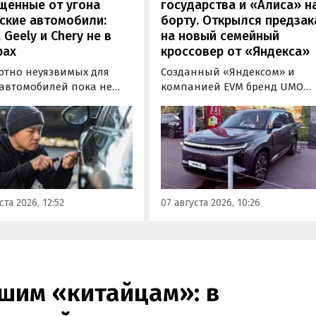
щенные от угона
государства и «Алиса» н
ские автомобили:
борту. Открылся предзак
, Geely и Chery не в
на новый семейный
рах
кроссовер от «Яндекса»
ютно неуязвимых для
Созданный «Яндексом» и
 автомобилей пока не
компанией EVM бренд UMO
вует, но есть те, которые
объявил цены и комплектац
доставить
на свою вторую модель
ышленникам больше
- полноразмерный гибридн
сложностей. Из китайских
кроссовер UMO 8 с полным
 таковыми сегодня
приводом. Его уже можно
ся модели Li и BYD,
заказать в двух версиях: Max 
ил в эфире радио РБК
5 915 000 рублей и Ultra за 6 4
ста 2026, 12:52
07 августа 2026, 10:26
итель федерального
000 рублей без учета
а «Угона.нет» Алексей
госсубсидии в размере 925 00
нов.
рублей.
шим «китайцам»: в