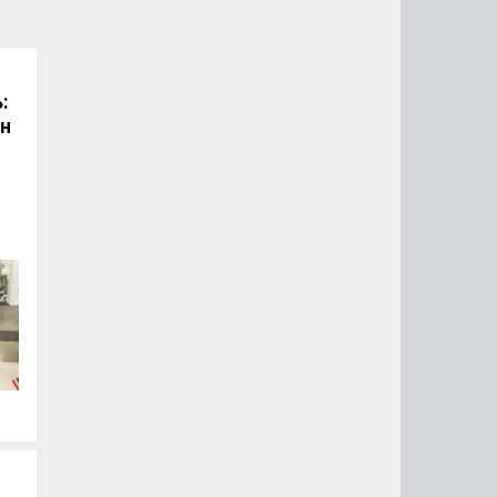
:
он
.