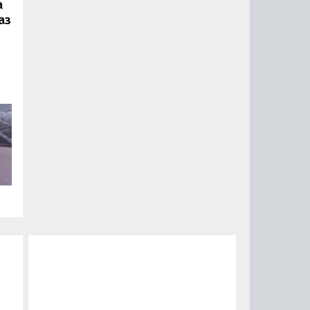
а
аз
ии
ый
за
15
0