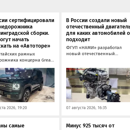
ссии сертифицировали
В России создали новый
внедорожника
отечественный двигатель
инградской сборки.
для каких автомобилей 
огут начать
подходит
кать на «Автоторе»
ФГУП «НАМИ» разработал
новый отечественный
итайских рамных
бензиновый двигатель для
рожника концерна Great
наземного транспорта,
отовы к производству на
получивший индекс 414320.
инградском заводе
Корреспонденту
ор». Речь о Haval H9,
«Автоновостей дня» удалось
00 и Tank 500, которые
лично ознакомиться с
но прошли
новинкой на выставке
фикацию и получили
«Иннопром» в Екатеринбурге
ения типа
ста 2026, 19:20
07 августа 2026, 16:35
ортного средства (ОТТС).
аны самые
Минус 925 тысяч от