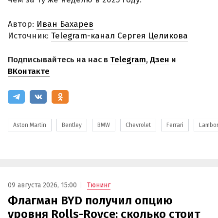
Автор:
Иван Бахарев
Источник:
Telegram-канал Сергея Целикова
Подписывайтесь на нас в
Telegram
,
Дзен
и
ВКонтакте
Aston Martin
Bentley
BMW
Chevrolet
Ferrari
Lambor
09 августа 2026, 15:00
Тюнинг
Флагман BYD получил опцию
уровня Rolls-Royce: сколько стоит