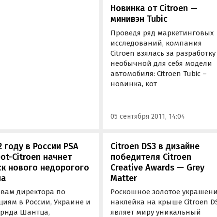
Новинка от Citroen —
минивэн Tubic
Проведя ряд маркетинговых
исследований, компания
Citroen взялась за разработку
необычной для себя модели
автомобиля: Citroen Tubic –
новинка, кот
05 сентября 2011, 14:04
2 году в России PSA
Citroen DS3 в дизайне
ot-Citroen начнет
победителя Citroen
к нового недорогого
Creative Awards — Grey
на
Matter
овам директора по
Роскошное золотое украшени
циям в России, Украине и
наклейка на крыше Citroen D
ернда Шантца,
являет миру уникальный