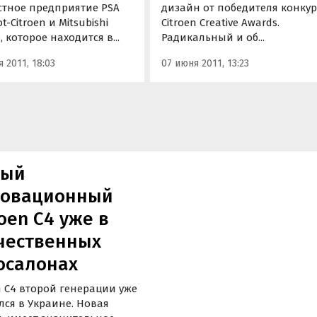
стное предприятие PSA
дизайн от победителя конку
t-Citroen и Mitsubishi
Citroen Creative Awards.
, которое находится в...
Радикальный и об...
 2011, 18:03
07 июня 2011, 13:23
вый
овационный
roen С4 уже в
чественных
осалонах
n С4 второй генерации уже
лся в Украине. Новая