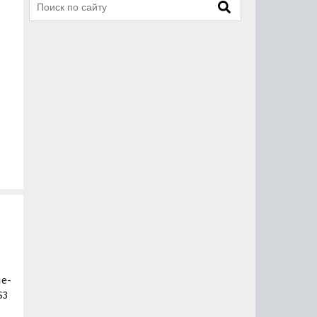
е-
S3