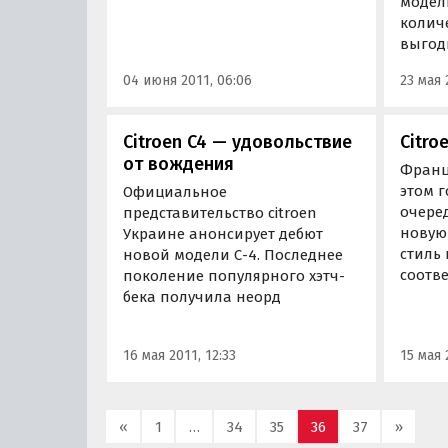
модел
задним стеклом оборудован
колич
спойлер оригинального вида,
выгод
кузов украшает выштамповка
во всю длину.
04 июня 2011, 06:06
23 мая 
Citroen C4 — удовольствие
Citro
от вождения
Франц
этом г
Официальное
очеред
представительство citroen
новую 
Украине анонсирует дебют
стиль 
новой модели С-4. Последнее
соотв
поколение популярного хэтч-
бека получила неорд
16 мая 2011, 12:33
15 мая 
«
1
…
34
35
36
37
»