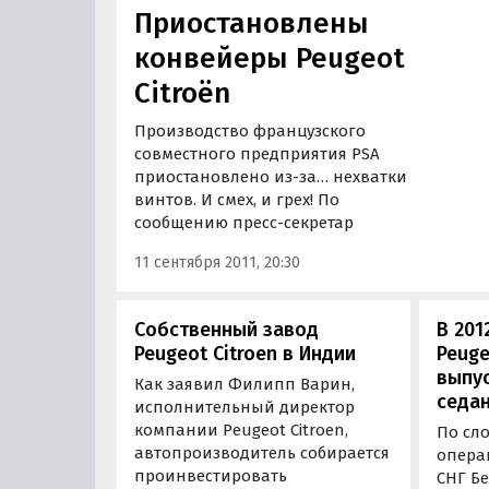
Приостановлены
конвейеры Peugeot
Citroën
Производство французского
совместного предприятия PSA
приостановлено из-за… нехватки
винтов. И смех, и грех! По
сообщению пресс-секретар
11 сентября 2011, 20:30
Собственный завод
В 201
Peugeot Citroen в Индии
Peuge
выпус
Как заявил Филипп Варин,
седа
исполнительный директор
компании Peugeot Citroen,
По сл
автопроизводитель собирается
опера
проинвестировать
СНГ Б