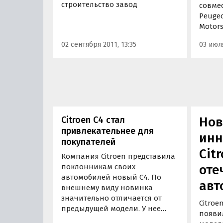
строительство завод
совме
Peugeo
Motors
02 сентября 2011, 13:35
03 июля
Citroen С4 стал
Но
привлекательнее для
инн
покупателей
Cit
Компания Citroen представила
поклонникам своих
оте
автомобилей новый С4. По
авт
внешнему виду новинка
значительно отличается от
Citroe
предыдущей модели. У нее
появи
обновлены фонари, над