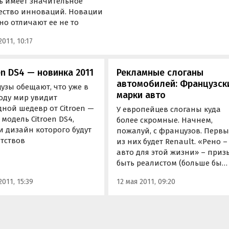
ь имеет значительное
ество инноваций. Новации
но отличают ее не то
2011, 10:17
en DS4 — новинка 2011
Рекламные слоганы
автомобилей: Французск
узы обещают, что уже в
марки авто
оду мир увидит
ной шедевр от Citroen —
У европейцев слоганы куда
модель Citroen DS4,
более скромные. Начнем,
и дизайн которого будут
пожалуй, с французов. Перв
етствов
из них будет Renault. «Рено –
авто для этой жизни» – приз
быть реалистом (больше бы
подошел для Логана). «Рено.
2011, 15:39
12 мая 2011, 09:20
Искусство создавать
автомобили» – изречение
достойное компании с такой
богатой историей, как Рено.