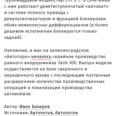
турбонаддувом мощностью 299 л. с. В сочетании
с ним работают девятиступенчатый «автомат»
и система полного привода с
демультипликатором и функцией блокировки
обоих межколесных дифференциалов (в более
дешевом исполнении блокируется только
задний).
Напомним, в мае на калининградском
«Автоторе»
началось
серийное производство
рамного внедорожника Tank 300. Выпуск модели
осуществляется на базе сваренного и
окрашенного кузова с последующим поэтапным
расширением количества производственных
операций и локализации производства
автомобиля.
Автор:
Иван Бахарев
Источники:
Автопоток
,
Автопоток