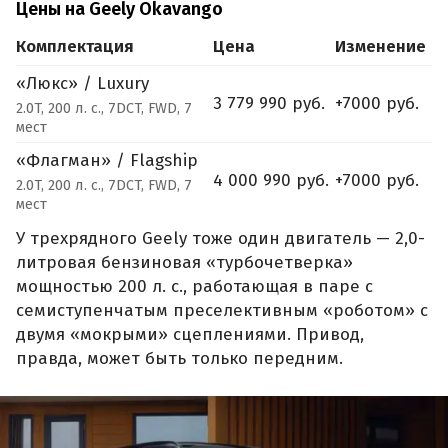
Цены на Geely Okavango
Комплектация
Цена
Изменение
«Люкс» / Luxury
3 779 990 руб.
+7000 руб.
2.0T, 200 л. с., 7DCT, FWD, 7
мест
«Флагман» / Flagship
4 000 990 руб.
+7000 руб.
2.0T, 200 л. с., 7DCT, FWD, 7
мест
У трехрядного Geely тоже один двигатель — 2,0-
литровая бензиновая «турбочетверка»
мощностью 200 л. с., работающая в паре с
семиступенчатым преселективным «роботом» с
двумя «мокрыми» сцеплениями. Привод,
правда, может быть только передним.