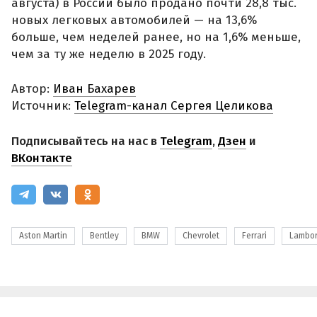
августа) в России было продано почти 28,8 тыс.
новых легковых автомобилей — на 13,6%
больше, чем неделей ранее, но на 1,6% меньше,
чем за ту же неделю в 2025 году.
Автор:
Иван Бахарев
Источник:
Telegram-канал Сергея Целикова
Подписывайтесь на нас в
Telegram
,
Дзен
и
ВКонтакте
Aston Martin
Bentley
BMW
Chevrolet
Ferrari
Lambor