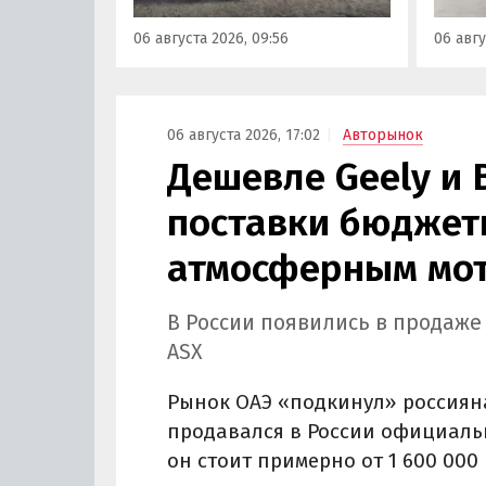
от 3 700 000 рублей, выяснили
а мин
06 августа 2026, 09:56
06 авгу
«Автоновости дня».
выросл
выясн
06 августа 2026, 17:02
Авторынок
Дешевле Geely и 
поставки бюджетн
атмосферным мот
В России появились в продаже
ASX
Рынок ОАЭ «подкинул» россиян
продавался в России официально
он стоит примерно от 1 600 000 