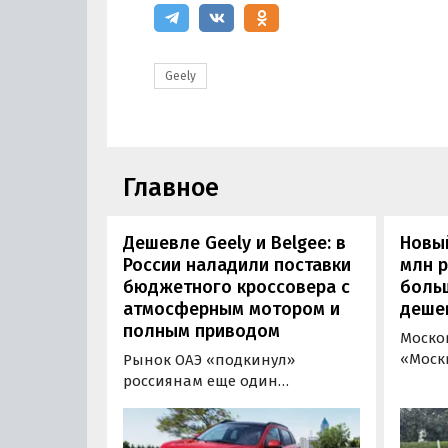
Geely
Главное
Дешевле Geely и Belgee: в
Новый
России наладили поставки
млн 
бюджетного кроссовера с
боль
атмосферным мотором и
деше
полным приводом
Моско
«Моск
Рынок ОАЭ «подкинул»
прода
россиянам еще один
кроссо
кроссовер, который годами
прямо
продавался в России
тыс. р
официально. Речь о Mitsubishi