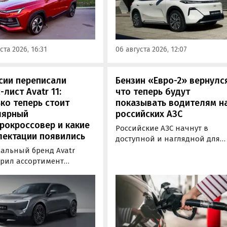
у можно при покупке
типа. Автомобиль оснащен
о автомобиля 2025 или
инновационной системой п
ода выпуска в период с 4
названием Electric Motor
августа, сообщили в
Extended Range (EM-R) и може
ста 2026, 16:31
06 августа 2026, 12:07
-службе компании.
заряжаться от 30 до 80% всег
за 20 минут.
сии переписали
Бензин «Евро-2» вернулс
-лист Avatr 11:
что теперь будут
ко теперь стоит
показывать водителям н
лярный
российских АЗС
рокроссовер и какие
Российские АЗС начнут в
лектации появились
доступной и наглядной для
водителей форме публикова
альный бренд Avatr
информацию об
рил ассортимент
экологическом классе
ектаций электрического
отпускаемого топлива. Это
вера Avatr 11 в России
позволит автовладельцам
ми 2026 года. Вместе с
осознанно выбрать топливо
з его прайс-листа
определенного класса — от
ло единственное
«Евро-2» до «Евро-5»,
приводное исполнение,