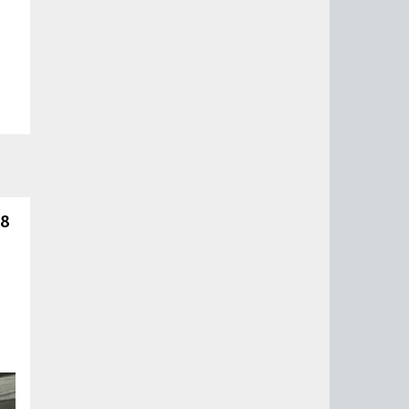
 8
й
го