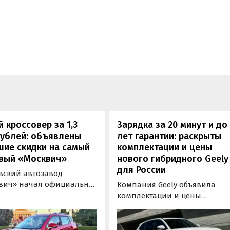
 кроссовер за 1,3
Зарядка за 20 минут и до
рублей: объявлены
лет гарантии: раскрыты
шие скидки на самый
комплектации и цены
вый «Москвич»
нового гибридного Geely
для России
вский автозавод
вич» начал официально
Компания Geely объявила
вать компактный
комплектации и цены
вер «Москвич 3» с
гибридного кроссовера EX5 в
й выгодой в размере 360
новой версии EM-R с силово
ублей. Получить такую
установкой последовательно