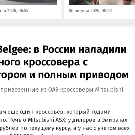
сообщили в Минэнерго РФ.
имальная цена модели
ста 2026, 06:55
06 августа 2026, 00:03
а на 760 тыс. рублей,
или «Автоновости дня».
Belgee: в России наладили
ого кроссовера с
ором и полным приводом
 привезенные из ОАЭ кроссоверы Mitsubishi
ам еще один кроссовер, который годами
. Речь о Mitsubishi ASX: у дилеров в Эмиратах
рублей по текущему курсу, а у нас с учетом всех