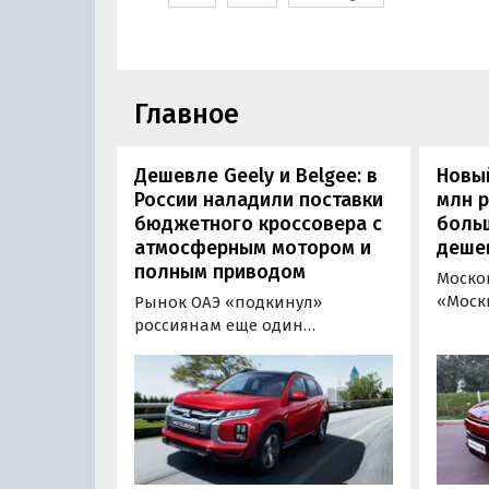
Главное
Дешевле Geely и Belgee: в
Новый
России наладили поставки
млн 
бюджетного кроссовера с
боль
атмосферным мотором и
деше
полным приводом
Моско
«Моск
Рынок ОАЭ «подкинул»
прода
россиянам еще один
кроссо
кроссовер, который годами
прямо
продавался в России
тыс. р
официально. Речь о Mitsubishi
скидк
ASX: у дилеров в Эмиратах он
новог
стоит примерно от 1 600 000
2026 г
рублей по текущему курсу, а у
по 31 
нас с учетом всех расходов