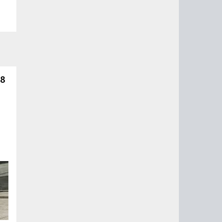
 8
й
го
од
т