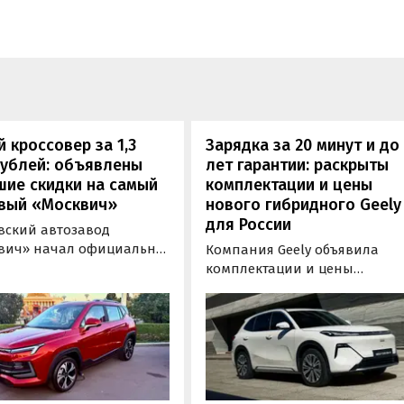
 кроссовер за 1,3
Зарядка за 20 минут и до
рублей: объявлены
лет гарантии: раскрыты
шие скидки на самый
комплектации и цены
вый «Москвич»
нового гибридного Geely
для России
вский автозавод
вич» начал официально
Компания Geely объявила
вать компактный
комплектации и цены
вер «Москвич 3» с
гибридного кроссовера EX5 в
й выгодой в размере 360
новой версии EM-R с силово
ублей. Получить такую
установкой последовательно
у можно при покупке
типа. Автомобиль оснащен
о автомобиля 2025 или
инновационной системой п
ода выпуска в период с 4
названием Electric Motor
августа, сообщили в
Extended Range (EM-R) и може