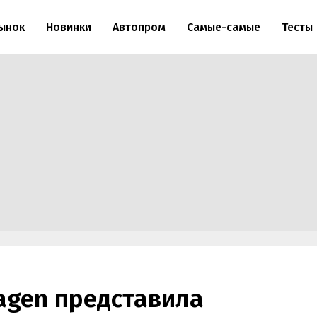
ынок
Новинки
Автопром
Самые-самые
Тесты
agen представила