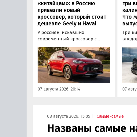
«китайцам»: в Россию
три 
привезли новый
калин
кроссовер, который стоит
Что м
дешевле Geely и Haval
выпус
У россиян, искавших
Три к
современный кроссовер с
внедо
богатым оснащением и по
Wall г
доступной цене, теперь есть
калин
еще один вариант с китайского
«Автот
рынка — MG ZS. В Китае он
Tank 4
стоит от 900 000 рублей по
успеш
текущему курсу, а в РФ с учетом
серти
всех расходов за него нужно
Одобр
07 августа 2026, 20:14
07 авгу
отдать минимум 1 500 000
трансп
рублей, выяснили
«Автоновости дня».
08 августа 2026, 15:05
Самые-самые
Названы самые 