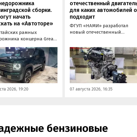
внедорожника
отечественный двигатель
инградской сборки.
для каких автомобилей 
огут начать
подходит
кать на «Автоторе»
ФГУП «НАМИ» разработал
новый отечественный
итайских рамных
бензиновый двигатель для
рожника концерна Great
наземного транспорта,
отовы к производству на
получивший индекс 414320.
инградском заводе
Корреспонденту
ор». Речь о Haval H9,
«Автоновостей дня» удалось
00 и Tank 500, которые
лично ознакомиться с
но прошли
новинкой на выставке
фикацию и получили
«Иннопром» в Екатеринбурге
ения типа
ста 2026, 19:20
07 августа 2026, 16:35
ортного средства (ОТТС).
надежные бензиновые