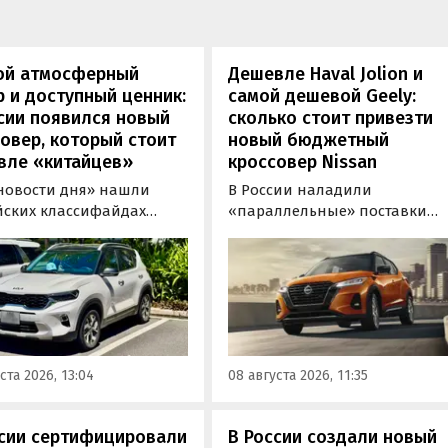
ой атмосферный
Дешевле Haval Jolion и
 и доступный ценник:
самой дешевой Geely:
сии появился новый
сколько стоит привезти
овер, который стоит
новый бюджетный
вле «китайцев»
кроссовер Nissan
новости дня» нашли
В России наладили
йских классифайдах
«параллельные» поставки
ые предложения о
компактных кроссоверов
ке нового Kia Sonet. Это
Nissan Kicks, которые
вер компактнее Seltos, а
официально продаются в
его к нам в основном из
Китае, США, на Ближнем
, предлагая автомобили
Востоке и в Юго-Восточной
доставкой, растаможкой и
Азии. В основном к нам
 документами для
попадают машины китайско
ста 2026, 13:04
08 августа 2026, 11:35
овки на учет в ГАИ.
сборки, стоящие на одном из
классифайдов минимум 1 350
000 рублей, узнали
ссии сертифицировали
В России создали новый
«Автоновости дня».