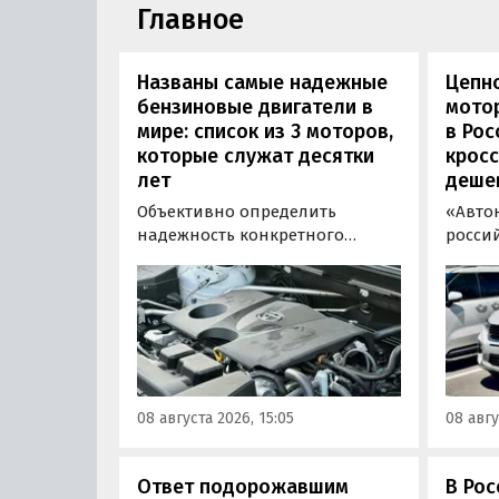
Главное
Названы самые надежные
Цепн
бензиновые двигатели в
мотор
мире: список из 3 моторов,
в Рос
которые служат десятки
кросс
лет
деше
Объективно определить
«Авто
надежность конкретного
росси
двигателя бывает непросто,
штучн
поскольку его срок службы
постав
прямо зависит от качества
кроссо
обслуживания и условий
возят 
эксплуатации. Тем не менее
Китая
Autonews составил ТОП-3 самых
уже с 
надежных бензиновых
всеми
08 августа 2026, 15:05
08 авгу
моторов, которые могут не
постан
доставлять проблем
десятилетиями.
Ответ подорожавшим
В Ро