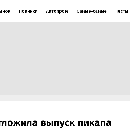
ынок
Новинки
Автопром
Самые-самые
Тесты
тложила выпуск пикапа