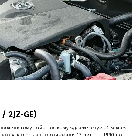
 / 2JZ-GE)
 знаменитому тойотовскому «джей-зету» объемом
во выпускалось на протяжении 17 лет — с 1990 по