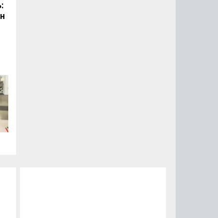
:
он
.