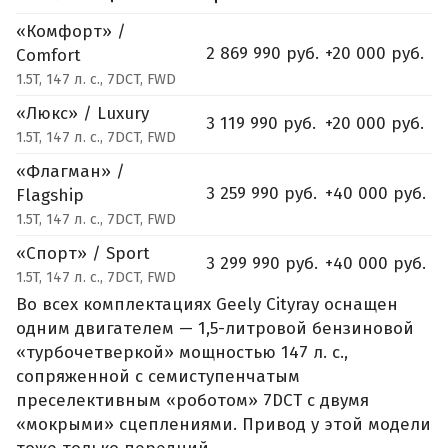
«Комфорт» /
2 869 990 руб.
+20 000 руб.
Comfort
1.5T, 147 л. с., 7DCT, FWD
«Люкс» / Luxury
3 119 990 руб.
+20 000 руб.
1.5T, 147 л. с., 7DCT, FWD
«Флагман» /
3 259 990 руб.
+40 000 руб.
Flagship
1.5T, 147 л. с., 7DCT, FWD
«Спорт» / Sport
3 299 990 руб.
+40 000 руб.
1.5T, 147 л. с., 7DCT, FWD
Во всех комплектациях Geely Cityray оснащен
одним двигателем — 1,5-литровой бензиновой
«турбочетверкой» мощностью 147 л. с.,
сопряженной с семиступенчатым
преселективным «роботом» 7DCT с двумя
«мокрыми» сцеплениями. Привод у этой модели