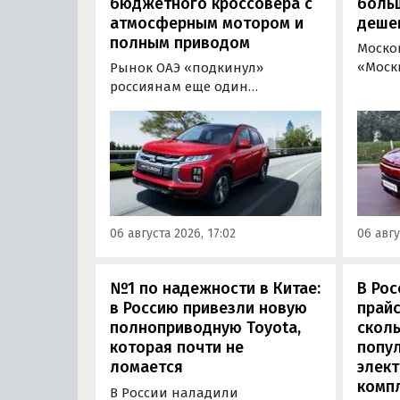
бюджетного кроссовера с
боль
атмосферным мотором и
деше
полным приводом
Моско
«Моск
Рынок ОАЭ «подкинул»
прода
россиянам еще один
кроссо
кроссовер, который годами
прямо
продавался в России
тыс. р
официально. Речь о Mitsubishi
скидк
ASX: у дилеров в Эмиратах он
новог
стоит примерно от 1 600 000
2026 г
рублей по текущему курсу, а у
по 31 
нас с учетом всех расходов
06 августа 2026, 17:02
06 авгу
пресс
цены на него стартуют от 2 251
800 рублей, узнали
«Автоновости дня».
№1 по надежности в Китае:
В Рос
в Россию привезли новую
прайс
полноприводную Toyota,
сколь
которая почти не
попу
ломается
элект
комп
В России наладили