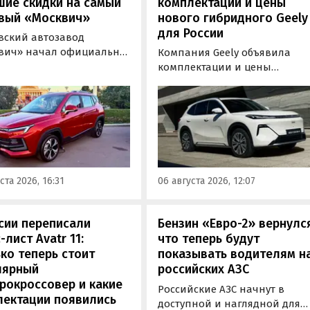
шие скидки на самый
комплектации и цены
вый «Москвич»
нового гибридного Geely
для России
вский автозавод
вич» начал официально
Компания Geely объявила
вать компактный
комплектации и цены
вер «Москвич 3» с
гибридного кроссовера EX5 в
й выгодой в размере 360
новой версии EM-R с силово
ублей. Получить такую
установкой последовательно
у можно при покупке
типа. Автомобиль оснащен
о автомобиля 2025 или
инновационной системой п
ода выпуска в период с 4
названием Electric Motor
августа, сообщили в
Extended Range (EM-R) и може
ста 2026, 16:31
06 августа 2026, 12:07
-службе компании.
заряжаться от 30 до 80% всег
за 20 минут.
сии переписали
Бензин «Евро-2» вернулс
-лист Avatr 11:
что теперь будут
ко теперь стоит
показывать водителям н
лярный
российских АЗС
рокроссовер и какие
Российские АЗС начнут в
лектации появились
доступной и наглядной для