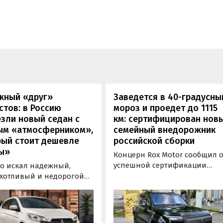
жный «друг»
Заведется в 40-градусны
стов: в Россию
мороз и проедет до 1115
зли новый седан с
км: сертифицирован нов
ым «атмосферником»,
семейный внедорожник
рый стоит дешевле
российской сборки
ы»
Концерн Rox Motor сообщил 
успешной сертификации
то искал надежный,
премиального внедорожник
хотливый и недорогой
Rox 01 российской сборки.
обиль «на каждый день»,
Модель получила Одобрение
 подойти популярный у
типа транспортного средств
ких таксистов седан
(ОТТС), позволяющее
ishi Attrage. В Таиланде