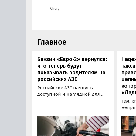
Chery
Главное
Бензин «Евро-2» вернулся:
Наде
что теперь будут
такси
показывать водителям на
приве
российских АЗС
цепн
кото
Российские АЗС начнут в
«Лад
доступной и наглядной для
водителей форме публиковать
Тем, к
информацию об
непри
экологическом классе
автом
отпускаемого топлива. Это
может
позволит автовладельцам
азиатс
осознанно выбрать топливо
Mitsub