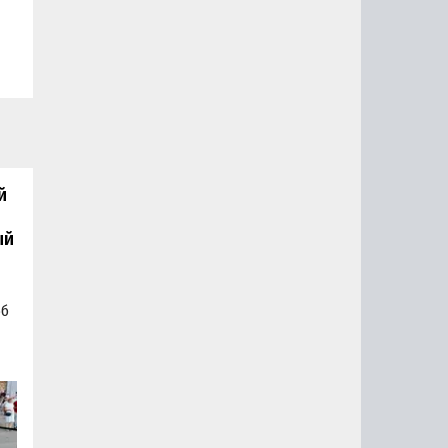
й
ый
об
а
а