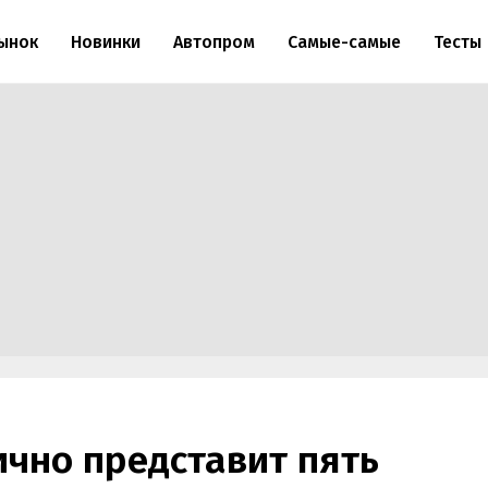
ынок
Новинки
Автопром
Самые-самые
Тесты
ично представит пять