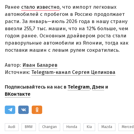
Ранее
стало известно
, что импорт легковых
автомобилей с пробегом в Россию продолжает
расти. За январь—июль 2026 года в нашу страну
ввезли 255,7 тыс. машин, что на 12% больше, чем
годом ранее. Основным драйвером роста стали
праворульные автомобили из Японии, тогда как
поставки машин с левым рулем сократились.
Автор:
Иван Бахарев
Источник:
Telegram-канал Сергея Целикова
Подписывайтесь на нас в
Telegram
,
Дзен
и
ВКонтакте
Audi
BMW
Changan
Honda
Kia
Mazda
Merced