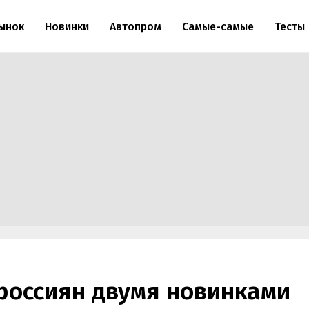
ынок
Новинки
Автопром
Самые-самые
Тесты
россиян двумя новинками