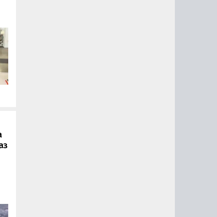
.
а
аз
ии