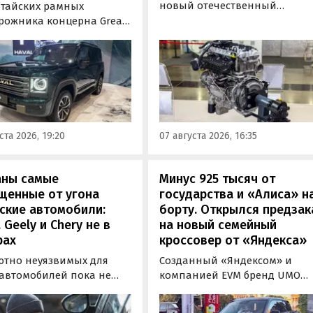
новый отечественный
итайских рамных
бензиновый двигатель для
рожника концерна Great
наземного транспорта,
отовы к производству на
получивший индекс 414320.
инградском заводе
Корреспонденту
ор». Речь о Haval H9,
«Автоновостей дня» удалось
00 и Tank 500, которые
лично ознакомиться с
но прошли
новинкой на выставке
фикацию и получили
«Иннопром» в Екатеринбурге
ения типа
ста 2026, 19:20
07 августа 2026, 16:35
ортного средства (ОТТС).
аны самые
Минус 925 тысяч от
щенные от угона
государства и «Алиса» н
ские автомобили:
борту. Открылся предзак
, Geely и Chery не в
на новый семейный
рах
кроссовер от «Яндекса»
ютно неуязвимых для
Созданный «Яндексом» и
 автомобилей пока не
компанией EVM бренд UMO
вует, но есть те, которые
объявил цены и комплектац
доставить
на свою вторую модель