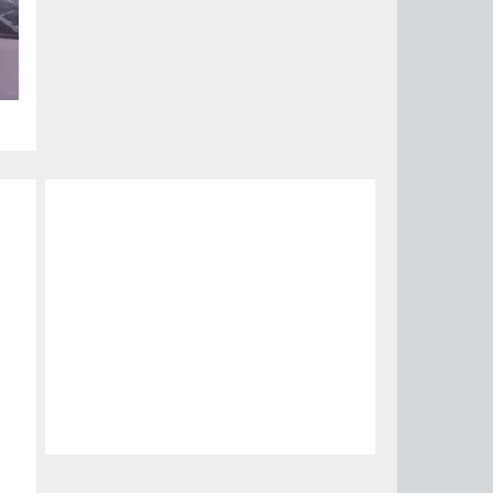
ый
за
15
0