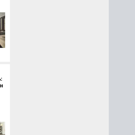
й
:
он