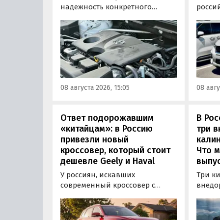
надежность конкретного
росси
двигателя бывает непросто,
штучн
поскольку его срок службы
постав
прямо зависит от качества
кроссо
обслуживания и условий
возят 
эксплуатации. Тем не менее
Китая
Autonews составил ТОП-3 самых
уже с 
надежных бензиновых
всеми
08 августа 2026, 15:05
08 авгу
моторов, которые могут не
постан
доставлять проблем
десятилетиями.
Ответ подорожавшим
В Ро
«китайцам»: в Россию
три 
привезли новый
калин
кроссовер, который стоит
Что м
дешевле Geely и Haval
выпус
У россиян, искавших
Три к
современный кроссовер с
внедо
богатым оснащением и по
Wall г
доступной цене, теперь есть
калин
еще один вариант с китайского
«Автот