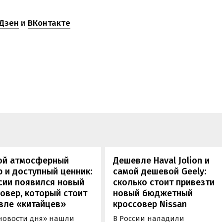
Дзен
и
ВКонтакте
ой атмосферный
Дешевле Haval Jolion и
 и доступный ценник:
самой дешевой Geely:
сии появился новый
сколько стоит привезти
овер, который стоит
новый бюджетный
вле «китайцев»
кроссовер Nissan
новости дня» нашли
В России наладили