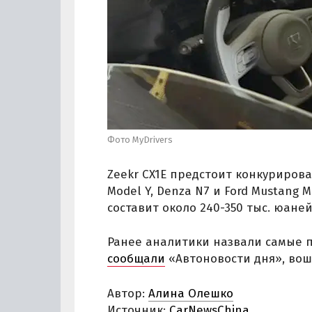
Фото MyDrivers
Zeekr CX1E предстоит конкурирова
Model Y, Denza N7 и Ford Mustang 
составит около 240-350 тыс. юаней
Ранее аналитики назвали самые п
сообщали
«Автоновости дня», вош
Автор:
Алина Олешко
Источник:
CarNewsChina