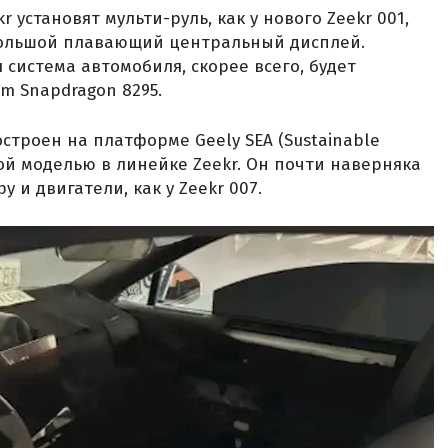
 установят мульти-руль, как у нового Zeekr 001,
ольшой плавающий центральный дисплей.
истема автомобиля, скорее всего, будет
m Snapdragon 8295.
остроен на платформе Geely SEA (Sustainable
естой моделью в линейке Zeekr. Он почти наверняка
 и двигатели, как у Zeekr 007.