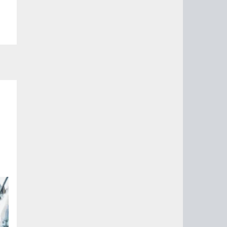
ые
их