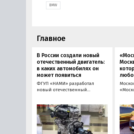
BMW
Главное
В России создали новый
«Мос
отечественный двигатель:
Москв
в каких автомобилях он
кото
может появиться
любо
ФГУП «НАМИ» разработал
Моско
новый отечественный
«Моск
бензиновый двигатель для
«пром
наземного транспорта,
новой 
получивший индекс 414320.
которы
Корреспонденту
на ав
«Автоновостей дня» удалось
«ПроД
лично ознакомиться с
Москв
новинкой на выставке
модел