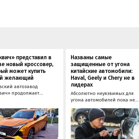
квич» представил в
Названы самые
е новый кроссовер,
защищенные от угона
рый может купить
китайские автомобили:
й желающий
Haval, Geely и Chery не в
лидерах
вский автозавод
вич» продолжает
Абсолютно неуязвимых для
отировать» кроссоверы
угона автомобилей пока не
М-серии, спрос на
существует, но есть те, котор
е сейчас растет. На днях
могут доставить
томобильном фестивале
злоумышленникам больше
вижение» на ВДНХ в
всего сложностей. Из китайск
е в числе прочих
машин таковыми сегодня
ей «Москвича» был