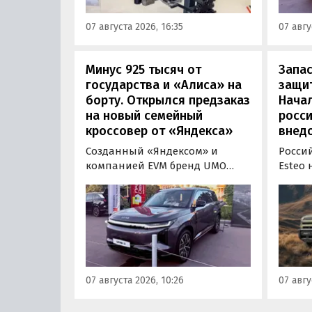
«Иннопром» в Екатеринбурге.
предс
07 августа 2026, 16:35
07 авгу
кроссо
Минус 925 тысяч от
Запас
государства и «Алиса» на
защит
борту. Открылся предзаказ
Нача
на новый семейный
росс
кроссовер от «Яндекса»
внед
Созданный «Яндексом» и
Росси
компанией EVM бренд UMO
Esteo
объявил цены и комплектации
гибри
на свою вторую модель
Модел
- полноразмерный гибридный
устан
кроссовер UMO 8 с полным
типа, 
приводом. Его уже можно
покуп
заказать в двух версиях: Max за
дилерс
5 915 000 рублей и Ultra за 6 415
через
07 августа 2026, 10:26
07 авгу
000 рублей без учета
бренд
госсубсидии в размере 925 000
«Автон
рублей.
пресс-