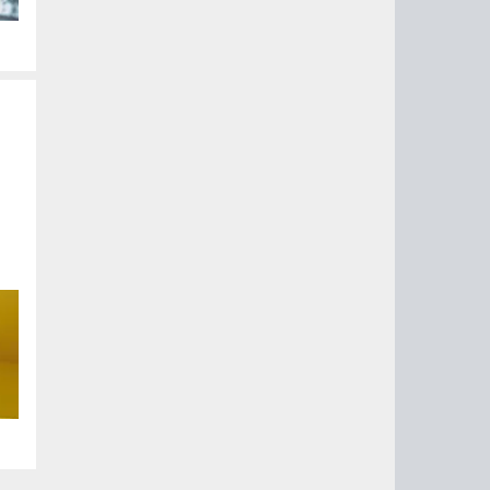
но
с.