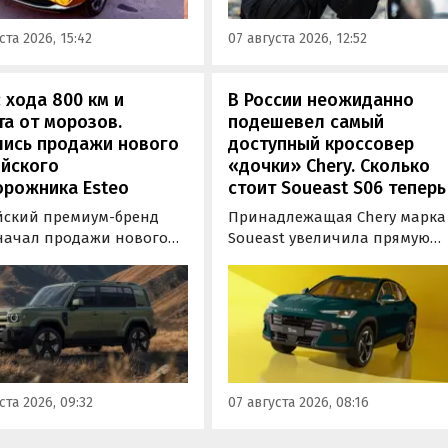
являются модели Li и BYD,
тавлен семиместный
сообщил в эфире радио РБК
ста 2026, 15:42
07 августа 2026, 12:52
вер М90.
учредитель федерального
сервиса «Угона.нет» Алексей
Курчанов.
 хода 800 км и
В России неожиданно
а от морозов.
подешевел самый
лись продажи нового
доступный кроссовер
ийского
«дочки» Chery. Сколько
орожника Esteo
стоит Soueast S06 теперь
йский премиум-бренд
Принадлежащая Chery марка
 начал продажи нового
Soueast увеличила прямую
дного внедорожника V27.
выгоду на свой самый
ь, оснащенная силовой
доступный кроссовер S06 в
овкой последовательного
России на 100 тыс. рублей.
уже доступна для
Теперь при его покупке мож
ки в официальных
сэкономить рекордные 250 ты
ких центрах Esteo и
рублей, узнали «Автоновости
 цифровые сервисы
дня» в ходе мониторинга
ста 2026, 09:32
07 августа 2026, 08:16
а, сообщили
прайс-листов марки.
овостям дня» в его
службе.