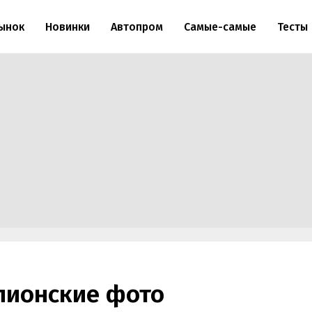
ынок
Новинки
Автопром
Самые-самые
Тесты
пионские фото