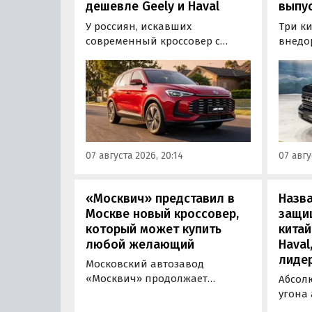
дешевле Geely и Haval
выпус
У россиян, искавших
Три к
современный кроссовер с
внедо
богатым оснащением и по
Wall г
доступной цене, теперь есть
калин
еще один вариант с китайского
«Автот
рынка — MG ZS. В Китае он
Tank 4
стоит от 900 000 рублей по
успеш
текущему курсу, а в РФ с учетом
серти
всех расходов за него нужно
Одобр
07 августа 2026, 20:14
07 авгу
отдать минимум 1 500 000
трансп
рублей, выяснили
«Автоновости дня».
«Москвич» представил в
Назв
Москве новый кроссовер,
защи
который может купить
китай
любой желающий
Haval
лиде
Московский автозавод
«Москвич» продолжает
Абсол
«промотировать» кроссоверы
угона
новой М-серии, спрос на
сущест