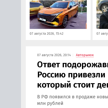
которые сейчас растет. На днях
могут 
на автомобильном фестивале
злоум
«ПроДвижение» на ВДНХ в
всего 
Москве в числе прочих
машин
моделей «Москвича» был
являют
представлен семиместный
сообщ
07 августа 2026, 15:42
07 авгу
кроссовер М90.
учред
сервис
Курча
07 августа 2026, 20:14
Авторынок
Ответ подорожав
Россию привезли 
который стоит де
В РФ появился в продаже новы
млн рублей