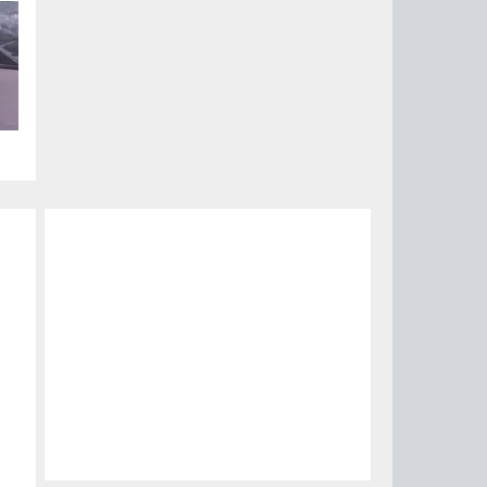
ый
за
15
0