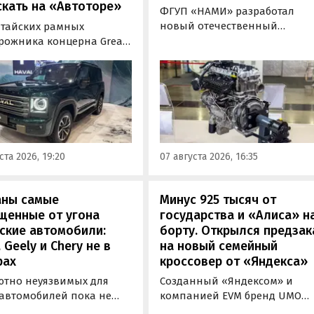
кать на «Автоторе»
ФГУП «НАМИ» разработал
новый отечественный
итайских рамных
бензиновый двигатель для
рожника концерна Great
наземного транспорта,
отовы к производству на
получивший индекс 414320.
инградском заводе
Корреспонденту
ор». Речь о Haval H9,
«Автоновостей дня» удалось
00 и Tank 500, которые
лично ознакомиться с
но прошли
новинкой на выставке
фикацию и получили
«Иннопром» в Екатеринбурге
ения типа
ста 2026, 19:20
07 августа 2026, 16:35
ортного средства (ОТТС).
аны самые
Минус 925 тысяч от
щенные от угона
государства и «Алиса» н
ские автомобили:
борту. Открылся предзак
, Geely и Chery не в
на новый семейный
рах
кроссовер от «Яндекса»
ютно неуязвимых для
Созданный «Яндексом» и
 автомобилей пока не
компанией EVM бренд UMO
вует, но есть те, которые
объявил цены и комплектац