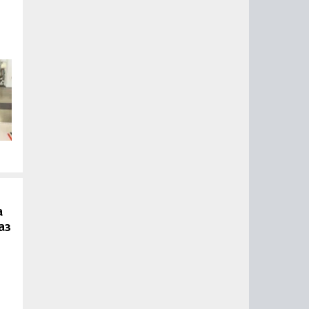
.
а
аз
ии