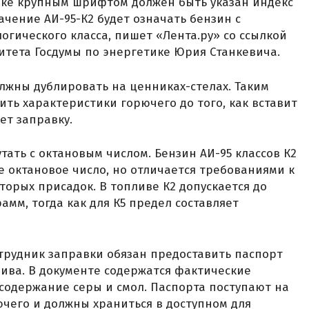
нке крупным шрифтом должен быть указан индекс
начение АИ-95-К2 будет означать бензин с
огического класса, пишет «Лента.ру» со ссылкой
итета Госдумы по энергетике Юрия Станкевича.
жны дублировать на ценниках-стелах. Таким
ть характеристики горючего до того, как вставит
ет заправку.
утать с октановым числом. Бензин АИ-95 классов К2
е октановое число, но отличается требованиями к
торых присадок. В топливе К2 допускается до
мм, тогда как для К5 предел составляет
трудник заправки обязан предоставить паспорт
ива. В документе содержатся фактические
 содержание серы и смол. Паспорта поступают на
ючего и должны храниться в доступном для