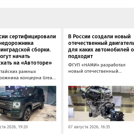
ссии сертифицировали
В России создали новый
внедорожника
отечественный двигатель
инградской сборки.
для каких автомобилей 
огут начать
подходит
кать на «Автоторе»
ФГУП «НАМИ» разработал
новый отечественный
итайских рамных
бензиновый двигатель для
рожника концерна Great
наземного транспорта,
отовы к производству на
получивший индекс 414320.
инградском заводе
Корреспонденту
ор». Речь о Haval H9,
«Автоновостей дня» удалось
00 и Tank 500, которые
лично ознакомиться с
но прошли
новинкой на выставке
фикацию и получили
«Иннопром» в Екатеринбурге
ения типа
ста 2026, 19:20
07 августа 2026, 16:35
ортного средства (ОТТС).