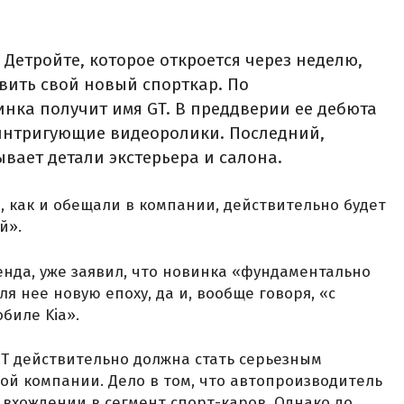
Детройте, которое откроется через неделю,
вить свой новый спорткар. По
нка получит имя GT. В преддверии ее дебюта
интригующие видеоролики. Последний,
вает детали экстерьера и салона.
, как и обещали в компании, действительно будет
й».
нда, уже заявил, что новинка «фундаментально
я нее новую епоху, да и, вообще говоря, «с
биле Kia».
GT действительно должна стать серьезным
й компании. Дело в том, что автопроизводитель
 вхождении в сегмент спорт-каров. Однако до