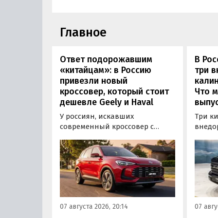
Главное
Ответ подорожавшим
В Ро
«китайцам»: в Россию
три 
привезли новый
калин
кроссовер, который стоит
Что м
дешевле Geely и Haval
выпус
У россиян, искавших
Три к
современный кроссовер с
внедо
богатым оснащением и по
Wall г
доступной цене, теперь есть
калин
еще один вариант с китайского
«Автот
рынка — MG ZS. В Китае он
Tank 4
стоит от 900 000 рублей по
успеш
текущему курсу, а в РФ с учетом
серти
всех расходов за него нужно
Одобр
07 августа 2026, 20:14
07 авгу
отдать минимум 1 500 000
трансп