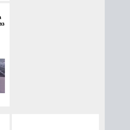
а
аз
ии
ый
за
15
0