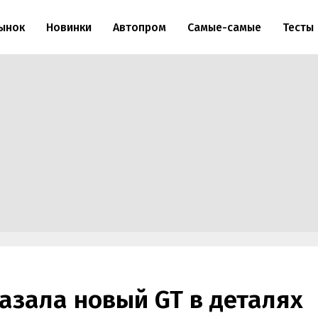
ынок
Новинки
Автопром
Самые-самые
Тесты
азала новый GT в деталях