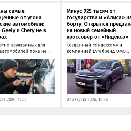
аны самые
Минус 925 тысяч от
щенные от угона
государства и «Алиса» н
ские автомобили:
борту. Открылся предзак
, Geely и Chery не в
на новый семейный
рах
кроссовер от «Яндекса»
ютно неуязвимых для
Созданный «Яндексом» и
 автомобилей пока не
компанией EVM бренд UMO
вует, но есть те, которые
объявил цены и комплектац
доставить
на свою вторую модель
ышленникам больше
- полноразмерный гибридн
сложностей. Из китайских
кроссовер UMO 8 с полным
 таковыми сегодня
приводом. Его уже можно
ся модели Li и BYD,
заказать в двух версиях: Max 
ил в эфире радио РБК
5 915 000 рублей и Ultra за 6 4
ста 2026, 12:52
07 августа 2026, 10:26
итель федерального
000 рублей без учета
а «Угона.нет» Алексей
госсубсидии в размере 925 00
нов.
рублей.