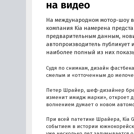
на видео
На международном мотор-шоу в 
компания Kia намерена предста
предварительным данным, нови
автопроизводитель публикует 
наиболее полный из них показы
Судя по снимкам, дизайн фастбека
смелым и «отточенным до мелоче
Петер Шрайер, шеф-дизайнер бре
изменит имидж марки», откроет дл
волнением думает о новом автомо
При всей патетике Шрайера, Kia 
событием в истории южнокорейско
уже несколько лет задумывается о