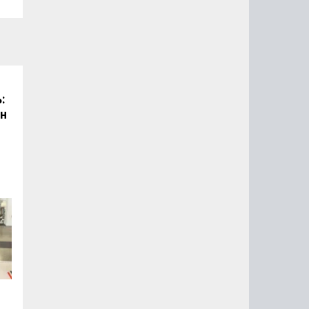
:
он
.