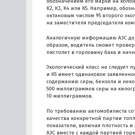
обозначением его марки на коло
К2, К3, К4 или К5. Например, обоз
октановым числом 95 второго экол
на заместителя председателя ком
Аналогичную информацию АЗС дол
образом, водитель сможет провери
пистолет в горловину бака и начн
Экологический класс не следует п
и К5 имеет одинаковое заявленно
содержанию серы, бензола и неко
500 миллиграммов серы на килогра
10 миллиграммов.
По требованию автомобилиста со
качества конкретной партии топл
показатели, включая плотность и
АЗС вместе с каждой партией гор