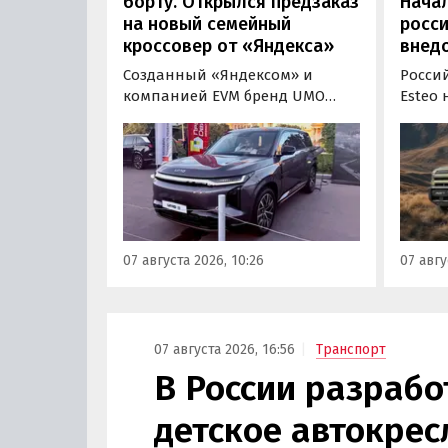
борту. Открылся предзаказ
Нача
на новый семейный
росс
кроссовер от «Яндекса»
внед
Созданный «Яндексом» и
Росси
компанией EVM бренд UMO
Esteo
объявил цены и комплектации
гибри
на свою вторую модель
Модел
- полноразмерный гибридный
устан
кроссовер UMO 8 с полным
типа, 
приводом. Его уже можно
покуп
заказать в двух версиях: Max за
дилерс
5 915 000 рублей и Ultra за 6 415
через
07 августа 2026, 10:26
07 авгу
000 рублей без учета
бренд
госсубсидии в размере 925 000
«Автон
рублей.
пресс-
07 августа 2026, 16:56
Транспорт
В России разрабо
детское автокрес