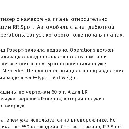
тизер с намеком на планы относительно
ции RR Sport. Автомобиль станет дебютной
erations, запуск которого тоже пока в планах.
д Ровер» заявила недавно. Operations должен
тилизацию внедорожников по заказам, но и
сии «серийников». Британский филиал уже
т Mercedes. Первостепенной целью подразделения
и моделями E-Type Light weight.
шины по чертежам 60-х г. А для LR
рячую» версию «Ровера», которая получит
осьмерку».
тателем уже используется на внедорожнике. Но
личат до 550 «лошадей». Соответственно, RR Sport