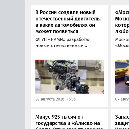
В России создали новый
«Мос
отечественный двигатель:
Москв
в каких автомобилях он
кото
может появиться
любо
ФГУП «НАМИ» разработал
Моско
новый отечественный
«Моск
бензиновый двигатель для
«пром
наземного транспорта,
новой 
получивший индекс 414320.
которы
Корреспонденту
на ав
«Автоновостей дня» удалось
«ПроД
лично ознакомиться с
Москв
новинкой на выставке
модел
«Иннопром» в Екатеринбурге.
предс
07 августа 2026, 16:35
07 авгу
кроссо
Минус 925 тысяч от
Запас
государства и «Алиса» на
защит