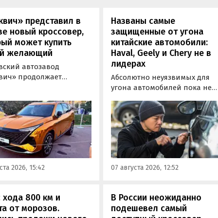
квич» представил в
Названы самые
е новый кроссовер,
защищенные от угона
рый может купить
китайские автомобили:
й желающий
Haval, Geely и Chery не в
лидерах
вский автозавод
вич» продолжает
Абсолютно неуязвимых для
отировать» кроссоверы
угона автомобилей пока не
М-серии, спрос на
существует, но есть те, котор
е сейчас растет. На днях
могут доставить
томобильном фестивале
злоумышленникам больше
вижение» на ВДНХ в
всего сложностей. Из китайск
е в числе прочих
машин таковыми сегодня
ей «Москвича» был
являются модели Li и BYD,
тавлен семиместный
сообщил в эфире радио РБК
ста 2026, 15:42
07 августа 2026, 12:52
вер М90.
учредитель федерального
сервиса «Угона.нет» Алексей
Курчанов.
 хода 800 км и
В России неожиданно
а от морозов.
подешевел самый