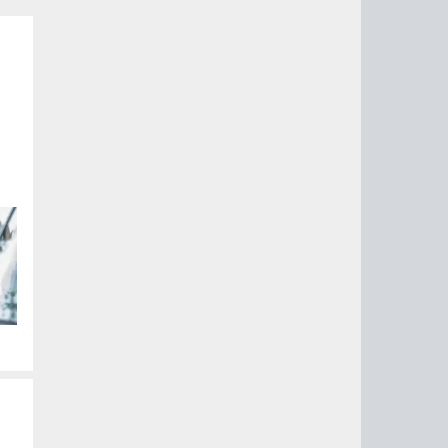
ые
их