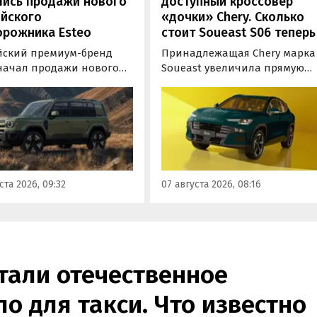
лись продажи нового
доступный кроссовер
ийского
«дочки» Chery. Сколько
орожника Esteo
стоит Soueast S06 теперь
йский премиум-бренд
Принадлежащая Chery марка
 начал продажи нового
Soueast увеличила прямую
дного внедорожника V27.
выгоду на свой самый
ь, оснащенная силовой
доступный кроссовер S06 в
овкой последовательного
России на 100 тыс. рублей.
уже доступна для
Теперь при его покупке мож
ки в официальных
сэкономить рекордные 250 ты
ких центрах Esteo и
рублей, узнали «Автоновости
 цифровые сервисы
дня» в ходе мониторинга
ста 2026, 09:32
07 августа 2026, 08:16
а, сообщили
прайс-листов марки.
овостям дня» в его
службе.
тали отечественное
ло для такси. Что известно