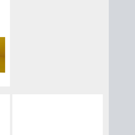
но
с.