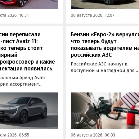
ода выпуска в период с 4
названием Electric Motor
августа, сообщили в
Extended Range (EM-R) и може
ста 2026, 16:31
06 августа 2026, 12:07
-службе компании.
заряжаться от 30 до 80% всег
за 20 минут.
сии переписали
Бензин «Евро-2» вернулс
-лист Avatr 11:
что теперь будут
ко теперь стоит
показывать водителям н
лярный
российских АЗС
рокроссовер и какие
Российские АЗС начнут в
лектации появились
доступной и наглядной для
водителей форме публикова
альный бренд Avatr
информацию об
рил ассортимент
экологическом классе
ектаций электрического
отпускаемого топлива. Это
вера Avatr 11 в России
позволит автовладельцам
ми 2026 года. Вместе с
осознанно выбрать топливо
з его прайс-листа
определенного класса — от
ло единственное
«Евро-2» до «Евро-5»,
приводное исполнение,
сообщили в Минэнерго РФ.
имальная цена модели
ста 2026, 06:55
06 августа 2026, 00:03
а на 760 тыс. рублей,