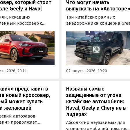
овер, который стоит
Что могут начать
ле Geely и Haval
выпускать на «Автоторе
иян, искавших
Три китайских рамных
менный кроссовер с
внедорожника концерна Gre
ым оснащением и по
Wall готовы к производству 
ной цене, теперь есть
калининградском заводе
дин вариант с китайского
«Автотор». Речь о Haval H9,
— MG ZS. В Китае он
Tank 400 и Tank 500, которые
от 900 000 рублей по
успешно прошли
му курсу, а в РФ с учетом
сертификацию и получили
асходов за него нужно
Одобрения типа
ста 2026, 20:14
07 августа 2026, 19:20
 минимум 1 500 000
транспортного средства (ОТТС
й, выяснили
новости дня».
квич» представил в
Названы самые
е новый кроссовер,
защищенные от угона
рый может купить
китайские автомобили:
й желающий
Haval, Geely и Chery не в
лидерах
вский автозавод
вич» продолжает
Абсолютно неуязвимых для
отировать» кроссоверы
угона автомобилей пока не