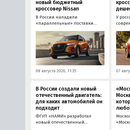
новый бюджетный
кросс
кроссовер Nissan
дешев
В России наладили
У росс
«параллельные» поставки
совре
компактных кроссоверов
богат
Nissan Kicks, которые
доступ
официально продаются в
еще о
Китае, США, на Ближнем
рынка 
Востоке и в Юго-Восточной
стоит 
Азии. В основном к нам
текуще
попадают машины китайской
всех р
08 августа 2026, 11:35
07 авгу
сборки, стоящие на одном из
отдать
классифайдов минимум 1 350
рубле
000 рублей, узнали
«Авто
В России создали новый
«Мос
«Автоновости дня».
отечественный двигатель:
Москв
для каких автомобилей он
кото
подходит
любо
ФГУП «НАМИ» разработал
Моско
новый отечественный
«Моск
бензиновый двигатель для
«пром