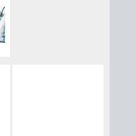
ые
их