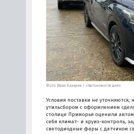
Фото Иван Бахарев / «Автоновости дня»
Условия поставки не уточняются, н
утильсбором с оформлением сделки
столице Приморья оценили автом
себя климат- и круиз-контроль, з
светодиодные фары с датчиком св