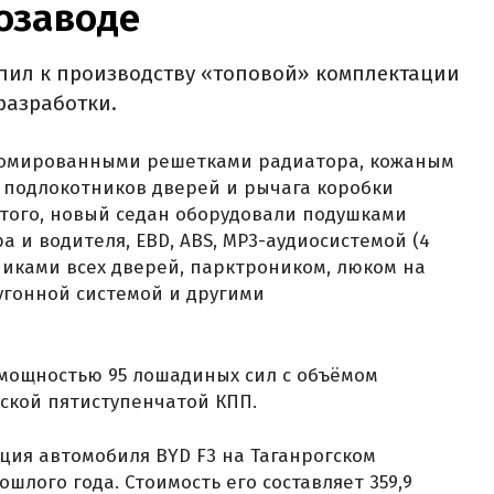
озаводе
упил к производству «топовой» комплектации
разработки.
ромированными решетками радиатора, кожаным
 подлокотников дверей и рычага коробки
того, новый седан оборудовали подушками
 и водителя, EBD, ABS, MP3-аудиосистемой (4
иками всех дверей, парктроником, люком на
угонной системой и другими
 мощностью 95 лошадиных сил с объёмом
еской пятиступенчатой КПП.
ция автомобиля BYD F3 на Таганрогском
шлого года. Стоимость его составляет 359,9