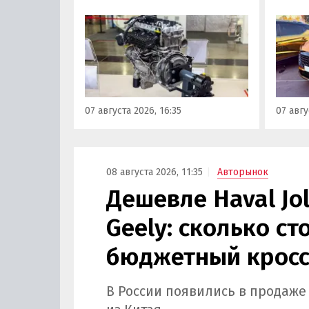
наземного транспорта,
новой 
получивший индекс 414320.
которы
Корреспонденту
на ав
«Автоновостей дня» удалось
«ПроД
лично ознакомиться с
Москв
новинкой на выставке
модел
«Иннопром» в Екатеринбурге.
предс
07 августа 2026, 16:35
07 авгу
кроссо
08 августа 2026, 11:35
Авторынок
Дешевле Haval Jo
Geely: сколько с
бюджетный кросс
В России появились в продаже