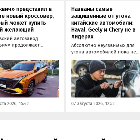
новости дня».
квич» представил в
Названы самые
е новый кроссовер,
защищенные от угона
рый может купить
китайские автомобили:
й желающий
Haval, Geely и Chery не в
лидерах
вский автозавод
вич» продолжает
Абсолютно неуязвимых для
отировать» кроссоверы
угона автомобилей пока не
М-серии, спрос на
существует, но есть те, котор
е сейчас растет. На днях
могут доставить
томобильном фестивале
злоумышленникам больше
вижение» на ВДНХ в
всего сложностей. Из китайск
е в числе прочих
машин таковыми сегодня
ей «Москвича» был
являются модели Li и BYD,
тавлен семиместный
сообщил в эфире радио РБК
ста 2026, 15:42
07 августа 2026, 12:52
вер М90.
учредитель федерального
сервиса «Угона.нет» Алексей
Курчанов.