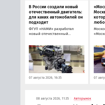
000 рублей, узнали
«Авто
В России создали новый
«Мос
«Автоновости дня».
отечественный двигатель:
Москв
для каких автомобилей он
кото
подходит
любо
ФГУП «НАМИ» разработал
Моско
новый отечественный
«Моск
бензиновый двигатель для
«пром
наземного транспорта,
новой 
получивший индекс 414320.
которы
Корреспонденту
на ав
«Автоновостей дня» удалось
«ПроД
лично ознакомиться с
Москв
новинкой на выставке
модел
«Иннопром» в Екатеринбурге.
предс
07 августа 2026, 16:35
07 авгу
кроссо
08 августа 2026, 11:35
Авторынок