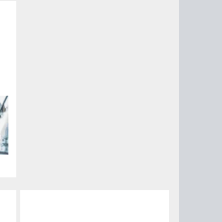
ые
их