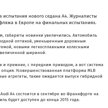
а испытания нового седана A4. Журналисты
уфляжа в Европе на финальных испытаниях.
м, габариты новинки увеличились. Автомобиль
иодной оптикой, уменьшенным дорожным
стемой, новыми легкосплавными колесными
 увеличенной шириной.
ак и прежние, с передним приводом, а вот система
к опция. Усовершенствованная платформа MLB
вые агрегаты, также ожидается выпуск гибридной
Audi A4 состоится в сентябре во Франкфурте на
ль будет доступен до конца 2015 года.