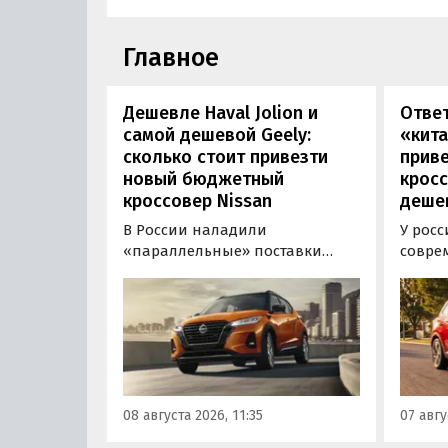
Главное
Дешевле Haval Jolion и
Отве
самой дешевой Geely:
«кита
сколько стоит привезти
прив
новый бюджетный
кросс
кроссовер Nissan
дешев
В России наладили
У росс
«параллельные» поставки
совре
компактных кроссоверов
богат
Nissan Kicks, которые
доступ
официально продаются в
еще о
Китае, США, на Ближнем
рынка 
Востоке и в Юго-Восточной
стоит 
Азии. В основном к нам
текуще
попадают машины китайской
всех р
08 августа 2026, 11:35
07 авгу
сборки, стоящие на одном из
отдать
классифайдов минимум 1 350
рубле