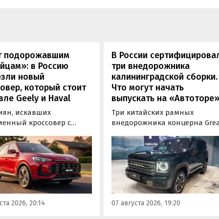
т подорожавшим
В России сертифицирова
йцам»: в Россию
три внедорожника
езли новый
калининградской сборки.
овер, который стоит
Что могут начать
ле Geely и Haval
выпускать на «Автоторе
иян, искавших
Три китайских рамных
менный кроссовер с
внедорожника концерна Gre
ым оснащением и по
Wall готовы к производству 
ной цене, теперь есть
калининградском заводе
дин вариант с китайского
«Автотор». Речь о Haval H9,
— MG ZS. В Китае он
Tank 400 и Tank 500, которые
от 900 000 рублей по
успешно прошли
му курсу, а в РФ с учетом
сертификацию и получили
асходов за него нужно
Одобрения типа
ста 2026, 20:14
07 августа 2026, 19:20
 минимум 1 500 000
транспортного средства (ОТТС
й, выяснили