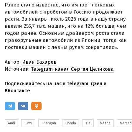
Ранее
стало известно
, что импорт легковых
автомобилей с пробегом в Россию продолжает
расти. За январь—июль 2026 года в нашу страну
ввезли 255,7 тыс. машин, что на 12% больше, чем
годом ранее. Основным драйвером роста стали
праворульные автомобили из Японии, тогда как
поставки машин с левым рулем сократились.
Автор:
Иван Бахарев
Источник:
Telegram-канал Сергея Целикова
Подписывайтесь на нас в
Telegram
,
Дзен
и
ВКонтакте
Audi
BMW
Changan
Honda
Kia
Mazda
Merced