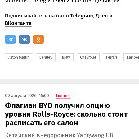
Источник:
Telegram-канал Сергея Целикова
Подписывайтесь на нас в
Telegram
,
Дзен
и
ВКонтакте
Aston Martin
Bentley
BMW
Chevrolet
Ferrari
Lambor
09 августа 2026, 15:00
Тюнинг
Флагман BYD получил опцию
уровня Rolls-Royce: сколько стоит
расписать его салон
Китайский внедорожник Yangwang U8L