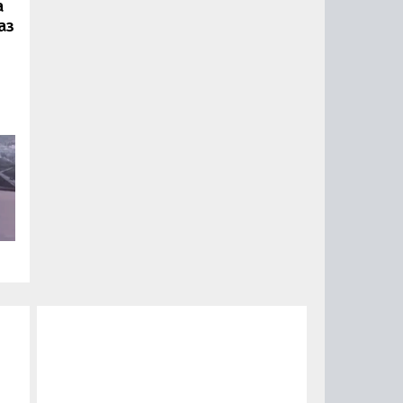
а
аз
ии
ый
за
15
0