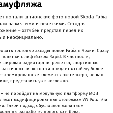
 камуфляжа
ет попали шпионские фото новой Skoda Fabia
ыли размытыми и нечеткими. Сегодня
жение – хэтчбек предстал перед их
ть и неофициально.
ать тестовые заезды новой Fabia в Чехии. Сразу
новинки с лифтбэком Rapid. В частности,
е широкая радиаторная решетка, спортивные
й части крыши, который придает хэтчбеку более
ет хромированные элементы экстерьера, но как
ине, представить уже несложно.
ия» не перейдет на модульную платформу MQB
у ляжет модифицированная «тележка» VW Polo. Эта
ми. Такой подход обусловлен желанием
ходы на разработку нового хэтчбека.