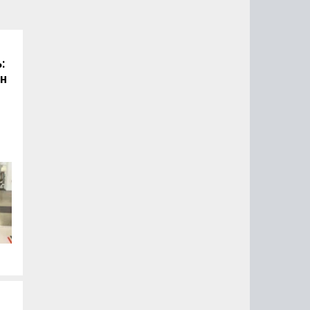
:
он
.