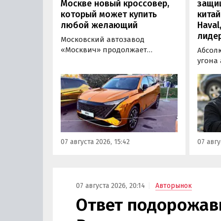
Москве новый кроссовер,
защи
который может купить
китай
любой желающий
Haval
лиде
Московский автозавод
«Москвич» продолжает
Абсол
«промотировать» кроссоверы
угона
новой М-серии, спрос на
сущест
которые сейчас растет. На днях
могут 
на автомобильном фестивале
злоум
«ПроДвижение» на ВДНХ в
всего 
Москве в числе прочих
машин
моделей «Москвича» был
являют
представлен семиместный
сообщ
07 августа 2026, 15:42
07 авгу
кроссовер М90.
учред
сервис
Курча
07 августа 2026, 20:14
Авторынок
Ответ подорожав