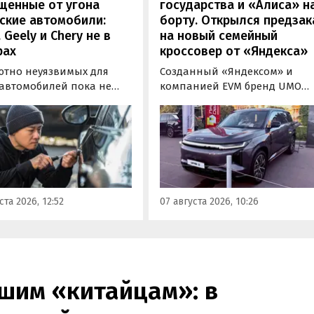
щенные от угона
государства и «Алиса» н
ские автомобили:
борту. Открылся предзак
, Geely и Chery не в
на новый семейный
рах
кроссовер от «Яндекса»
ютно неуязвимых для
Созданный «Яндексом» и
 автомобилей пока не
компанией EVM бренд UMO
вует, но есть те, которые
объявил цены и комплектац
доставить
на свою вторую модель
ышленникам больше
- полноразмерный гибридн
сложностей. Из китайских
кроссовер UMO 8 с полным
 таковыми сегодня
приводом. Его уже можно
ся модели Li и BYD,
заказать в двух версиях: Max 
ил в эфире радио РБК
5 915 000 рублей и Ultra за 6 4
ста 2026, 12:52
07 августа 2026, 10:26
итель федерального
000 рублей без учета
а «Угона.нет» Алексей
госсубсидии в размере 925 00
нов.
рублей.
шим «китайцам»: в