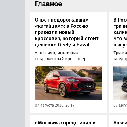
Главное
Ответ подорожавшим
В Ро
«китайцам»: в Россию
три 
привезли новый
калин
кроссовер, который стоит
Что м
дешевле Geely и Haval
выпус
У россиян, искавших
Три к
современный кроссовер с
внедо
богатым оснащением и по
Wall г
доступной цене, теперь есть
калин
еще один вариант с китайского
«Автот
рынка — MG ZS. В Китае он
Tank 4
стоит от 900 000 рублей по
успеш
текущему курсу, а в РФ с учетом
серти
всех расходов за него нужно
Одобр
07 августа 2026, 20:14
07 авгу
отдать минимум 1 500 000
трансп
рублей, выяснили
«Автоновости дня».
«Москвич» представил в
Назв