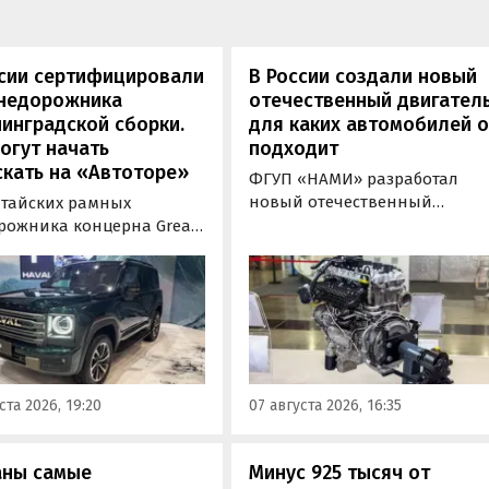
ссии сертифицировали
В России создали новый
внедорожника
отечественный двигатель
инградской сборки.
для каких автомобилей 
огут начать
подходит
кать на «Автоторе»
ФГУП «НАМИ» разработал
новый отечественный
итайских рамных
бензиновый двигатель для
рожника концерна Great
наземного транспорта,
отовы к производству на
получивший индекс 414320.
инградском заводе
Корреспонденту
ор». Речь о Haval H9,
«Автоновостей дня» удалось
00 и Tank 500, которые
лично ознакомиться с
но прошли
новинкой на выставке
фикацию и получили
«Иннопром» в Екатеринбурге
ения типа
ста 2026, 19:20
07 августа 2026, 16:35
ортного средства (ОТТС).
аны самые
Минус 925 тысяч от