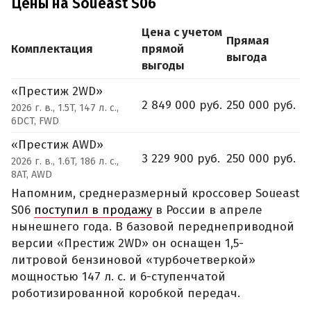
Цены на Soueast S06
Цена с учетом
Прямая
Комплектация
прямой
выгода
выгоды
«Престиж 2WD»
2 849 000 руб.
250 000 руб.
2026 г. в., 1.5T, 147 л. с.,
6DCT, FWD
«Престиж AWD»
3 229 900 руб.
250 000 руб.
2026 г. в., 1.6T, 186 л. с.,
8AT, AWD
Напомним, среднеразмерный кроссовер Soueast
S06
поступил в продажу
в России в апреле
нынешнего года. В базовой переднеприводной
версии «Престиж 2WD» он оснащен 1,5-
литровой бензиновой «турбочетверкой»
мощностью 147 л. с. и 6-ступенчатой
роботизированной коробкой передач.