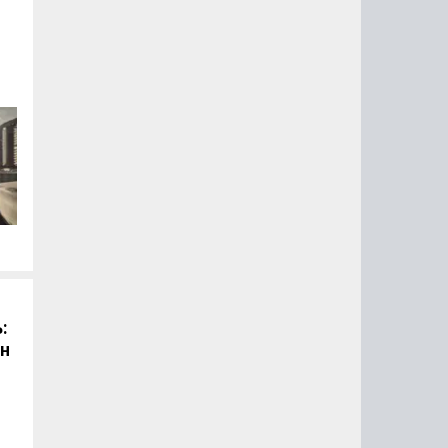
й
:
он