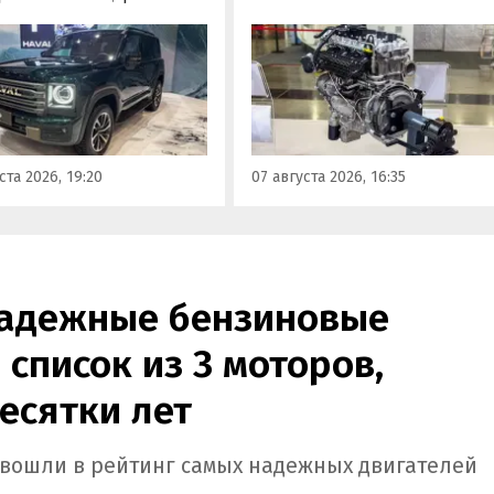
наземного транспорта,
отовы к производству на
получивший индекс 414320.
инградском заводе
Корреспонденту
ор». Речь о Haval H9,
«Автоновостей дня» удалось
00 и Tank 500, которые
лично ознакомиться с
но прошли
новинкой на выставке
фикацию и получили
«Иннопром» в Екатеринбурге
ения типа
ста 2026, 19:20
07 августа 2026, 16:35
ортного средства (ОТТС).
надежные бензиновые
 список из 3 моторов,
есятки лет
b вошли в рейтинг самых надежных двигателей