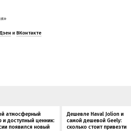
ня»
Дзен
и
ВКонтакте
ой атмосферный
Дешевле Haval Jolion и
 и доступный ценник:
самой дешевой Geely:
сии появился новый
сколько стоит привезти