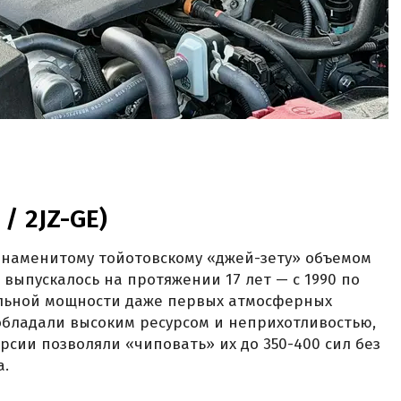
 / 2JZ-GE)
 знаменитому тойотовскому «джей-зету» объемом
во выпускалось на протяжении 17 лет — с 1990 по
дельной мощности даже первых атмосферных
 обладали высоким ресурсом и неприхотливостью,
рсии позволяли «чиповать» их до 350-400 сил без
а.