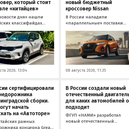
овер, который стоит
новый бюджетный
вле «китайцев»
кроссовер Nissan
новости дня» нашли
В России наладили
йских классифайдах
«параллельные» поставки
ые предложения о
компактных кроссоверов
ке нового Kia Sonet. Это
Nissan Kicks, которые
вер компактнее Seltos, а
официально продаются в
его к нам в основном из
Китае, США, на Ближнем
, предлагая автомобили
Востоке и в Юго-Восточной
доставкой, растаможкой и
Азии. В основном к нам
 документами для
попадают машины китайско
ста 2026, 13:04
08 августа 2026, 11:35
овки на учет в ГАИ.
сборки, стоящие на одном из
классифайдов минимум 1 350
000 рублей, узнали
ссии сертифицировали
В России создали новый
«Автоновости дня».
внедорожника
отечественный двигатель
инградской сборки.
для каких автомобилей 
огут начать
подходит
кать на «Автоторе»
ФГУП «НАМИ» разработал
новый отечественный
итайских рамных
бензиновый двигатель для
рожника концерна Great