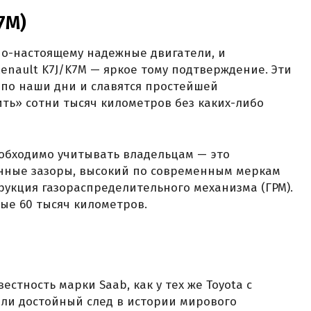
K7M)
по-настоящему надежные двигатели, и
nault K7J/K7M — яркое тому подтверждение. Эти
и по наши дни и славятся простейшей
ть» сотни тысяч километров без каких-либо
обходимо учитывать владельцам — это
нные зазоры, высокий по современным меркам
рукция газораспределительного механизма (ГРМ).
дые 60 тысяч километров.
стность марки Saab, как у тех же Toyota с
вили достойный след в истории мирового