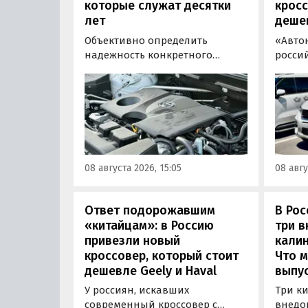
которые служат десятки
кросс
лет
деше
Объективно определить
«Авто
надежность конкретного
росси
двигателя бывает непросто,
штучн
поскольку его срок службы
постав
прямо зависит от качества
кроссо
обслуживания и условий
возят 
эксплуатации. Тем не менее
Китая
Autonews составил ТОП-3 самых
уже с 
надежных бензиновых
всеми
08 августа 2026, 15:05
08 авгу
моторов, которые могут не
постан
доставлять проблем
десятилетиями.
Ответ подорожавшим
В Ро
«китайцам»: в Россию
три 
привезли новый
калин
кроссовер, который стоит
Что м
дешевле Geely и Haval
выпус
У россиян, искавших
Три к
современный кроссовер с
внедо