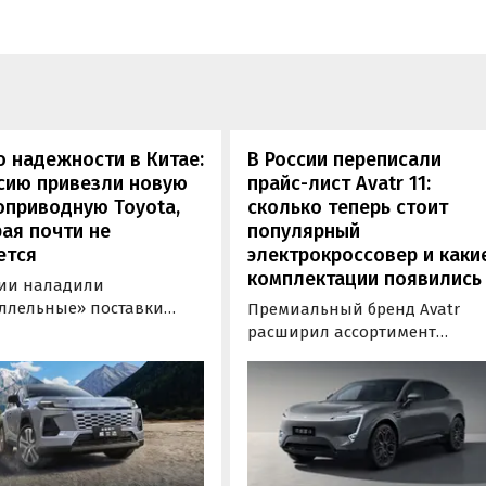
 надежности в Китае:
В России переписали
сию привезли новую
прайс-лист Avatr 11:
оприводную Toyota,
сколько теперь стоит
ая почти не
популярный
ется
электрокроссовер и каки
комплектации появились
сии наладили
ллельные» поставки
Премиальный бренд Avatr
 кроссовера Toyota
расширил ассортимент
nder, который является
комплектаций электрическог
й RAV4 для китайского
кроссовера Avatr 11 в России
. Там он стоит минимум 2
версиями 2026 года. Вместе с
0 рублей по текущему
этим из его прайс-листа
 а у нас с учетом всех
исчезло единственное
ов цены на них стартуют
заднеприводное исполнение