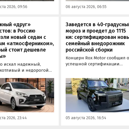
00 000 рублей, выяснили
а минимальная цена модели
ста 2026, 09:56
06 августа 2026, 06:55
новости дня».
выросла на 760 тыс. рублей,
выяснили «Автоновости дня»
жный «друг»
Заведется в 40-градусны
стов: в Россию
мороз и проедет до 1115
зли новый седан с
км: сертифицирован нов
ым «атмосферником»,
семейный внедорожник
рый стоит дешевле
российской сборки
ы»
Концерн Rox Motor сообщил 
успешной сертификации
то искал надежный,
премиального внедорожник
хотливый и недорогой
Rox 01 российской сборки.
обиль «на каждый день»,
Модель получила Одобрение
 подойти популярный у
типа транспортного средств
ких таксистов седан
(ОТТС), позволяющее
ishi Attrage. В Таиланде
выпускаться на
ит от 1 380 000 рублей по
калининградском заводе
му курсу, а «частник» из
«Автотор» с российским VIN-
инбурга просит за него 1
ста 2026, 23:44
05 августа 2026, 16:54
номером.
0 рублей, узнали
новости дня».