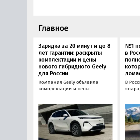
Главное
Зарядка за 20 минут и до 8
№1 по
лет гарантии: раскрыты
в Рос
комплектации и цены
полн
нового гибридного Geely
котор
для России
лома
Компания Geely объявила
В Рос
комплектации и цены
«пара
гибридного кроссовера EX5 в
нового
новой версии EM-R с силовой
Wildla
установкой последовательного
копие
типа. Автомобиль оснащен
рынка
инновационной системой под
000 00
названием Electric Motor
курсу,
Extended Range (EM-R) и может
расход