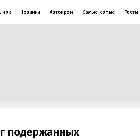
ынок
Новинки
Автопром
Самые-самые
Тесты
нг подержанных