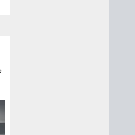
е
о
,