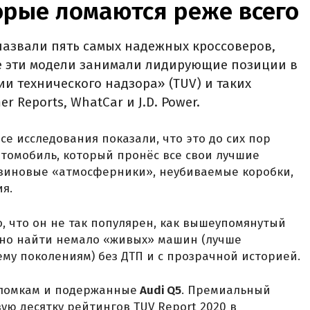
орые ломаются реже всего
азвали пять самых надежных кроссоверов,
се эти модели занимали лидирующие позиции в
и технического надзора» (TUV) и таких
r Reports, WhatCar и J.D. Power.
Все исследования показали, что это до сих пор
томобиль, который пронёс все свои лучшие
нзиновые «атмосферники», неубиваемые коробки,
я.
о, что он не так популярен, как вышеупомянутый
жно найти немало «живых» машин (лучше
ему поколениям) без ДТП и с прозрачной историей.
оломкам и подержанные
Audi Q5
. Премиальный
ую десятку рейтингов TUV Report 2020 в