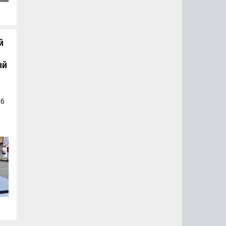
.
й
ый
об
а
а