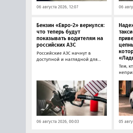
заряжаться от 30 до 80% всего
от 3 7
06 августа 2026, 12:07
06 авгу
за 20 минут.
«Авто
Бензин «Евро-2» вернулся:
Наде
что теперь будут
такси
показывать водителям на
приве
российских АЗС
цепн
кото
Российские АЗС начнут в
«Лад
доступной и наглядной для
водителей форме публиковать
Тем, к
информацию об
непри
экологическом классе
автом
отпускаемого топлива. Это
может
позволит автовладельцам
азиатс
осознанно выбрать топливо
Mitsub
определенного класса — от
он сто
«Евро-2» до «Евро-5»,
текуще
сообщили в Минэнерго РФ.
Екатер
06 августа 2026, 00:03
05 авгу
600 00
«Авто