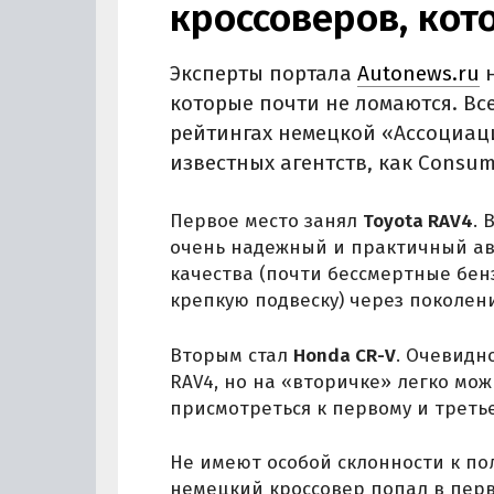
кроссоверов, кот
Эксперты портала
Autonews.ru
н
которые почти не ломаются. В
рейтингах немецкой «Ассоциаци
известных агентств, как Consume
Первое место занял
Toyota RAV4
. 
очень надежный и практичный ав
качества (почти бессмертные бе
крепкую подвеску) через поколени
Вторым стал
Honda CR-V
. Очевидн
RAV4, но на «вторичке» легко мо
присмотреться к первому и треть
Не имеют особой склонности к п
немецкий кроссовер попал в перв