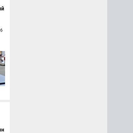
ый
об
а
а
лн