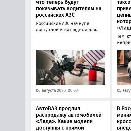
что теперь будут
такси
показывать водителям на
приве
российских АЗС
цепн
кото
Российские АЗС начнут в
«Лад
доступной и наглядной для
водителей форме публиковать
Тем, к
информацию об
непри
экологическом классе
автом
отпускаемого топлива. Это
может
позволит автовладельцам
азиатс
осознанно выбрать топливо
Mitsub
определенного класса — от
он сто
«Евро-2» до «Евро-5»,
текуще
сообщили в Минэнерго РФ.
Екатер
06 августа 2026, 00:03
05 авгу
600 00
«Авто
АвтоВАЗ продлил
В Рос
распродажу автомобилей
мини
«Лада». Какие модели
кросс
доступны с прямой
внедо