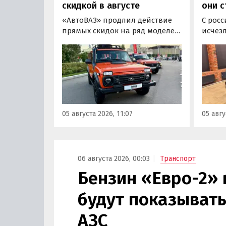
скидкой в августе
они с
«АвтоВАЗ» продлил действие
С росс
прямых скидок на ряд моделей
исчез
LADA в комплектациях 2024 и
листы
2025 годов выпуска до 31
F7 и 
августа 2026 года. При их
2025 г
покупке можно сэкономить от
миним
20 000 до 100 000 рублей,
моделе
выяснили «Автоновости дня» в
100 ты
ходе регулярного мониторинга
узнали
05 августа 2026, 11:07
05 авгу
прайс-листов LADA.
монит
дня».
06 августа 2026, 00:03
Транспорт
Бензин «Евро-2» 
будут показывать
АЗС