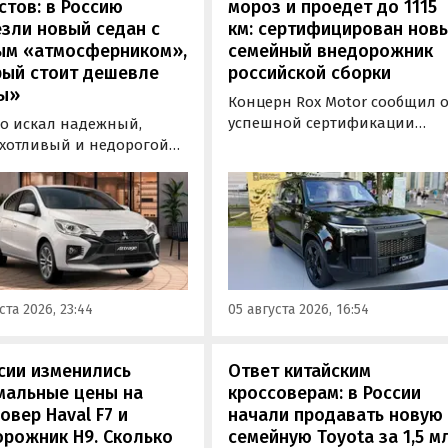
стов: в Россию
мороз и проедет до 1115
зли новый седан с
км: сертифицирован нов
ым «атмосферником»,
семейный внедорожник
рый стоит дешевле
российской сборки
ы»
Концерн Rox Motor сообщил 
успешной сертификации
то искал надежный,
премиального внедорожник
хотливый и недорогой
Rox 01 российской сборки.
обиль «на каждый день»,
Модель получила Одобрение
 подойти популярный у
типа транспортного средств
ких таксистов седан
(ОТТС), позволяющее
ishi Attrage. В Таиланде
выпускаться на
ит от 1 380 000 рублей по
калининградском заводе
му курсу, а «частник» из
«Автотор» с российским VIN-
инбурга просит за него 1
ста 2026, 23:44
05 августа 2026, 16:54
номером.
0 рублей, узнали
новости дня».
сии изменились
Ответ китайским
мальные цены на
кроссоверам: в России
овер Haval F7 и
начали продавать новую
рожник H9. Сколько
семейную Toyota за 1,5 м