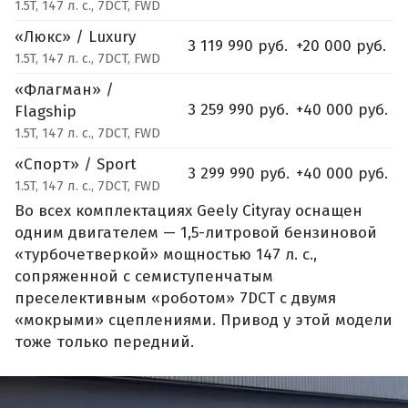
1.5T, 147 л. с., 7DCT, FWD
«Люкс» / Luxury
3 119 990 руб.
+20 000 руб.
1.5T, 147 л. с., 7DCT, FWD
«Флагман» /
3 259 990 руб.
+40 000 руб.
Flagship
1.5T, 147 л. с., 7DCT, FWD
«Спорт» / Sport
3 299 990 руб.
+40 000 руб.
1.5T, 147 л. с., 7DCT, FWD
Во всех комплектациях Geely Cityray оснащен
одним двигателем — 1,5-литровой бензиновой
«турбочетверкой» мощностью 147 л. с.,
сопряженной с семиступенчатым
преселективным «роботом» 7DCT с двумя
«мокрыми» сцеплениями. Привод у этой модели
тоже только передний.