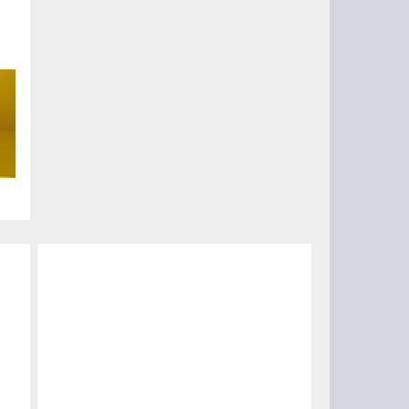
но
с.