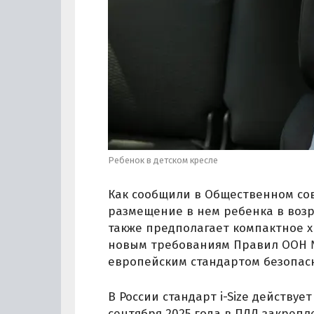
Ребенок в детском кресле
Как сообщили в Общественном сов
размещение в нем ребенка в возра
также предполагает компактное х
новым требованиям Правил ООН № 
европейским стандартом безопасно
В России стандарт i-Size действуе
сентября 2025 года в ПДД закрепл