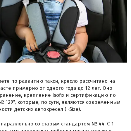
ете по развитию такси, кресло рассчитано на
сте примерно от одного года до 12 лет. Оно
ранение, крепление Isofix и сертификацию по
129", которые, по сути, являются современным
сти детских автокресел (i-Size).
т параллельно со старым стандартом № 44. С 1
ено, что перевозить ребёнка можно только в