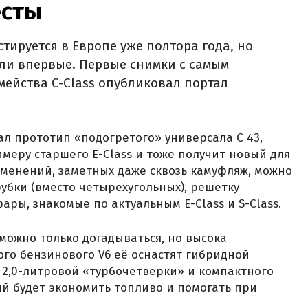
есты
стируется в Европе уже полтора года, но
и впервые. Первые снимки с самым
ейства C-Class опубликовал портал
ал прототип «подогретого» универсала C 43,
меру старшего E-Class и тоже получит новый для
изменений, заметных даже сквозь камуфляж, можно
убки (вместо четырехугольных), решетку
ры, знакомые по актуальным E-Class и S-Class.
можно только догадываться, но высока
ого бензинового V6 её оснастят гибридной
з 2,0-литровой «турбочетверки» и компактного
ый будет экономить топливо и помогать при