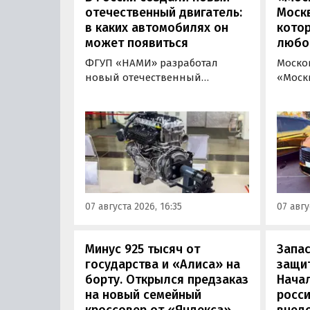
отечественный двигатель:
Москв
в каких автомобилях он
кото
может появиться
любо
ФГУП «НАМИ» разработал
Моско
новый отечественный
«Моск
бензиновый двигатель для
«пром
наземного транспорта,
новой 
получивший индекс 414320.
которы
Корреспонденту
на ав
«Автоновостей дня» удалось
«ПроД
лично ознакомиться с
Москв
новинкой на выставке
модел
«Иннопром» в Екатеринбурге.
предс
07 августа 2026, 16:35
07 авгу
кроссо
Минус 925 тысяч от
Запас
государства и «Алиса» на
защит
борту. Открылся предзаказ
Нача
на новый семейный
росс
кроссовер от «Яндекса»
внед