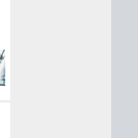
ые
их