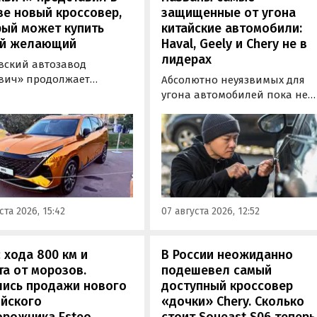
е новый кроссовер,
защищенные от угона
рый может купить
китайские автомобили:
й желающий
Haval, Geely и Chery не в
лидерах
вский автозавод
вич» продолжает
Абсолютно неуязвимых для
отировать» кроссоверы
угона автомобилей пока не
М-серии, спрос на
существует, но есть те, котор
е сейчас растет. На днях
могут доставить
томобильном фестивале
злоумышленникам больше
вижение» на ВДНХ в
всего сложностей. Из китайск
е в числе прочих
машин таковыми сегодня
ей «Москвича» был
являются модели Li и BYD,
тавлен семиместный
сообщил в эфире радио РБК
ста 2026, 15:42
07 августа 2026, 12:52
вер М90.
учредитель федерального
сервиса «Угона.нет» Алексей
Курчанов.
 хода 800 км и
В России неожиданно
а от морозов.
подешевел самый
лись продажи нового
доступный кроссовер
ийского
«дочки» Chery. Сколько
орожника Esteo
стоит Soueast S06 теперь