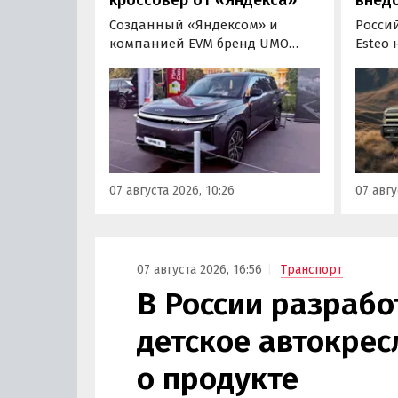
Созданный «Яндексом» и
Росси
компанией EVM бренд UMO
Esteo
объявил цены и комплектации
гибри
на свою вторую модель
Модел
- полноразмерный гибридный
устан
кроссовер UMO 8 с полным
типа, 
приводом. Его уже можно
покуп
заказать в двух версиях: Max за
дилерс
5 915 000 рублей и Ultra за 6 415
через
07 августа 2026, 10:26
07 авгу
000 рублей без учета
бренд
госсубсидии в размере 925 000
«Автон
рублей.
пресс-
07 августа 2026, 16:56
Транспорт
В России разрабо
детское автокрес
о продукте