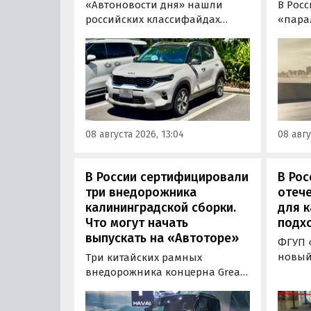
«Автоновости дня» нашли
В Рос
российских классифайдах
«пара
штучные предложения о
компа
поставке нового Kia Sonet. Это
Nissan
кроссовер компактнее Seltos, а
офици
возят его к нам в основном из
Китае
Китая, предлагая автомобили
Восто
уже с доставкой, растаможкой и
Азии. 
всеми документами для
попад
08 августа 2026, 13:04
08 авгу
постановки на учет в ГАИ.
сборки
класс
000 ру
В России сертифицировали
В Рос
«Авто
три внедорожника
отече
калининградской сборки.
для к
Что могут начать
подх
выпускать на «Автоторе»
ФГУП 
новый
Три китайских рамных
бензи
внедорожника концерна Great
назем
Wall готовы к производству на
получ
калининградском заводе