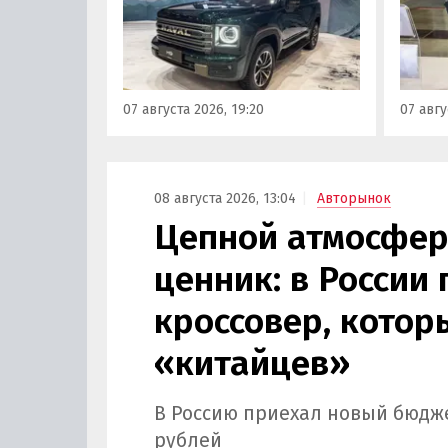
Корре
«Автотор». Речь о Haval H9,
«Авто
Tank 400 и Tank 500, которые
лично
успешно прошли
новин
сертификацию и получили
«Инно
Одобрения типа
07 августа 2026, 19:20
07 авгу
транспортного средства (ОТТС).
08 августа 2026, 13:04
Авторынок
Цепной атмосфер
ценник: в России
кроссовер, котор
«китайцев»
В Россию приехал новый бюджет
рублей