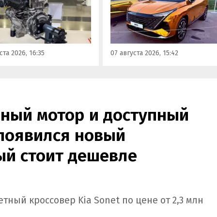
спонденту
на автомобильном фестивал
новостей дня» удалось
«ПроДвижение» на ВДНХ в
 ознакомиться с
Москве в числе прочих
кой на выставке
моделей «Москвича» был
пром» в Екатеринбурге.
представлен семиместный
ста 2026, 16:35
07 августа 2026, 15:42
кроссовер М90.
ный мотор и доступный
 появился новый
ый стоит дешевле
ный кроссовер Kia Sonet по цене от 2,3 млн