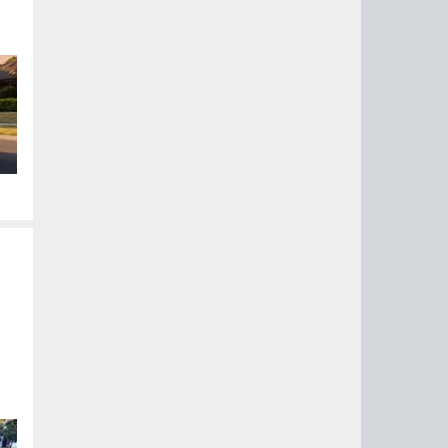
ого
ом
,
ы
ях