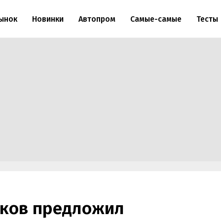
ынок
Новинки
Автопром
Самые-самые
Тесты
аков предложил