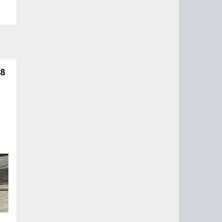
 8
й
го
од
т