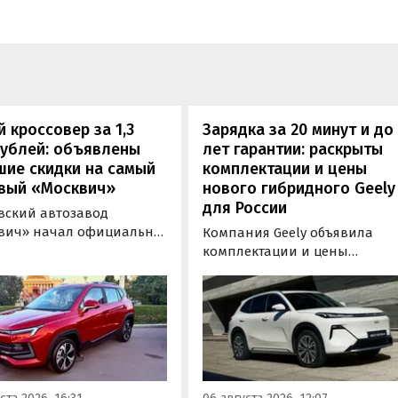
 кроссовер за 1,3
Зарядка за 20 минут и до
рублей: объявлены
лет гарантии: раскрыты
шие скидки на самый
комплектации и цены
вый «Москвич»
нового гибридного Geely
для России
вский автозавод
вич» начал официально
Компания Geely объявила
вать компактный
комплектации и цены
вер «Москвич 3» с
гибридного кроссовера EX5 в
й выгодой в размере 360
новой версии EM-R с силово
ублей. Получить такую
установкой последовательно
у можно при покупке
типа. Автомобиль оснащен
о автомобиля 2025 или
инновационной системой п
ода выпуска в период с 4
названием Electric Motor
августа, сообщили в
Extended Range (EM-R) и може