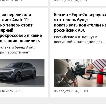
ста 2026, 16:31
06 августа 2026, 12:07
-службе компании.
заряжаться от 30 до 80% всег
за 20 минут.
сии переписали
Бензин «Евро-2» вернулс
-лист Avatr 11:
что теперь будут
ко теперь стоит
показывать водителям н
лярный
российских АЗС
рокроссовер и какие
Российские АЗС начнут в
лектации появились
доступной и наглядной для
водителей форме публикова
альный бренд Avatr
информацию об
рил ассортимент
экологическом классе
ектаций электрического
отпускаемого топлива. Это
вера Avatr 11 в России
позволит автовладельцам
ми 2026 года. Вместе с
осознанно выбрать топливо
з его прайс-листа
определенного класса — от
ло единственное
«Евро-2» до «Евро-5»,
приводное исполнение,
сообщили в Минэнерго РФ.
имальная цена модели
ста 2026, 06:55
06 августа 2026, 00:03
а на 760 тыс. рублей,
или «Автоновости дня».