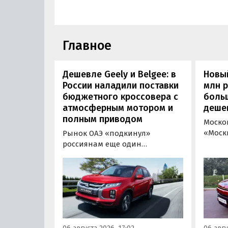
Главное
Дешевле Geely и Belgee: в
Новый
России наладили поставки
млн 
бюджетного кроссовера с
боль
атмосферным мотором и
деше
полным приводом
Моско
«Моск
Рынок ОАЭ «подкинул»
прода
россиянам еще один
кроссо
кроссовер, который годами
прямо
продавался в России
тыс. р
официально. Речь о Mitsubishi
скидк
ASX: у дилеров в Эмиратах он
новог
стоит примерно от 1 600 000
2026 г
рублей по текущему курсу, а у
по 31 
нас с учетом всех расходов