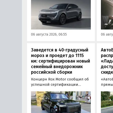
отпуск
кроссовера Avatr 11 в России
позво
версиями 2026 года. Вместе с
осозн
этим из его прайс-листа
опред
исчезло единственное
«Евро-
заднеприводное исполнение,
сообщ
а минимальная цена модели
06 августа 2026, 06:55
06 авгу
выросла на 760 тыс. рублей,
выяснили «Автоновости дня».
Заведется в 40-градусный
Авто
мороз и проедет до 1115
расп
км: сертифицирован новый
«Лад
семейный внедорожник
досту
российской сборки
скидк
Концерн Rox Motor сообщил об
«Авто
успешной сертификации
прямы
премиального внедорожника
LADA в
Rox 01 российской сборки.
2025 г
Модель получила Одобрение
август
типа транспортного средства
покуп
(ОТТС), позволяющее
20 000