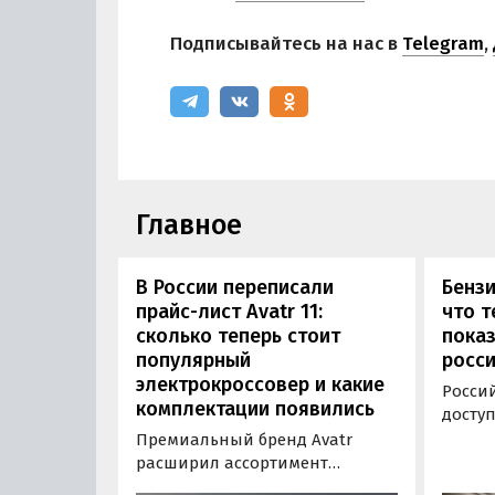
Подписывайтесь на нас в
Telegram
,
Главное
В России переписали
Бензи
прайс-лист Avatr 11:
что т
сколько теперь стоит
пока
популярный
росси
электрокроссовер и какие
Россий
комплектации появились
досту
водит
Премиальный бренд Avatr
инфор
расширил ассортимент
эколо
комплектаций электрического