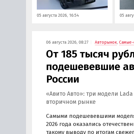
выпускаться на
выясн
калининградском заводе
ходе 
05 августа 2026, 16:54
05 авгу
«Автотор» с российским VIN-
прайс-
номером.
06 августа 2026, 08:27
Авторынок
,
Самые-
От 185 тысяч руб
подешевевшие ав
России
«Авито Авто»: три модели Lad
вторичном рынке
Самыми подешевевшими моделя
2026 года оказались отечественн
такому выводу по итогам свеже