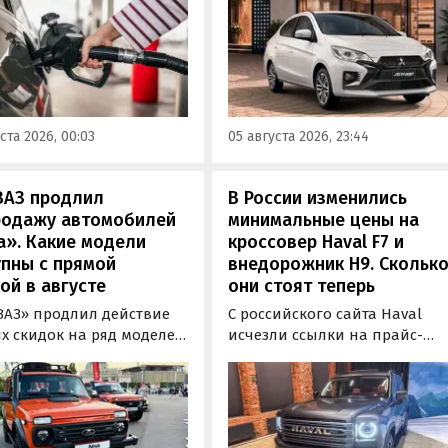
аемого топлива. Это
может подойти популярный 
лит автовладельцам
азиатских таксистов седан
анно выбрать топливо
Mitsubishi Attrage. В Таиланде
еленного класса — от
он стоит от 1 380 000 рублей п
2» до «Евро-5»,
текущему курсу, а «частник» 
или в Минэнерго РФ.
Екатеринбурга просит за него
ста 2026, 00:03
05 августа 2026, 23:44
600 000 рублей, узнали
«Автоновости дня».
ВАЗ продлил
В России изменились
родажу автомобилей
минимальные цены на
а». Какие модели
кроссовер Haval F7 и
пны с прямой
внедорожник H9. Скольк
ой в августе
они стоят теперь
ВАЗ» продлил действие
С российского сайта Haval
х скидок на ряд моделей
исчезли ссылки на прайс-
 комплектациях 2024 и
листы с ценами на кроссове
одов выпуска до 31
F7 и рамные внедорожники 
а 2026 года. При их
2025 года выпуска. В результа
ке можно сэкономить от
минимальные цены обеих
 до 100 000 рублей,
моделей выросли на 50 тыс. 