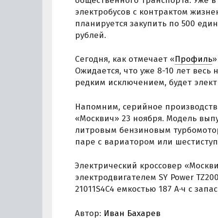
общественного транспорта. Уже в 
электробусов с контрактом жизненн
планируется закупить по 500 един
рублей.
Сегодня, как отмечает «
Профиль
»
Ожидается, что уже 8-10 лет весь
редким исключением, будет элект
Напомним, серийное производств
«Москвич» 23 ноября. Модель выпу
литровым бензиновым турбомоторо
паре с вариатором или шестисту
Электрический кроссовер «Москв
электродвигателем SY Power TZ200
21011S4C4 емкостью 187 А·ч с запа
Автор:
Иван Бахарев