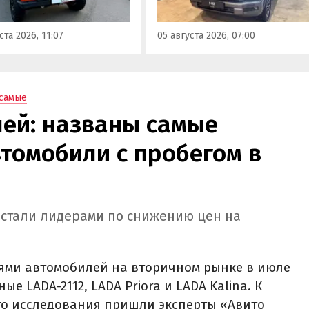
или «Автоновости дня» в
100 тыс. рублей соответственн
регулярного мониторинга
узнали в ходе регулярного
ста 2026, 11:07
05 августа 2026, 07:00
листов LADA.
мониторинга «Автоновости
дня».
самые
лей: названы самые
томобили с пробегом в
a стали лидерами по снижению цен на
ми автомобилей на вторичном рынке в июле
ые LADA-2112, LADA Priora и LADA Kalina. К
го исследования пришли эксперты «Авито