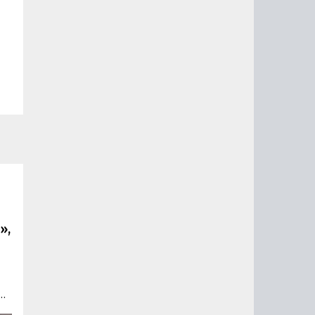
»,
»,