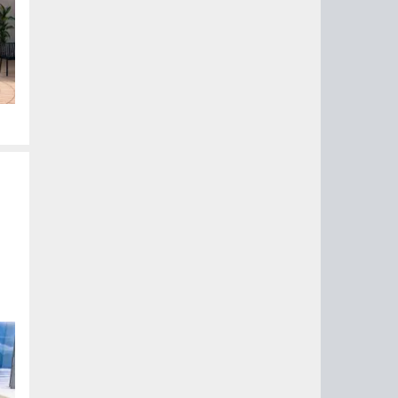
у
о
из
 1
о
ры
H9
те
и