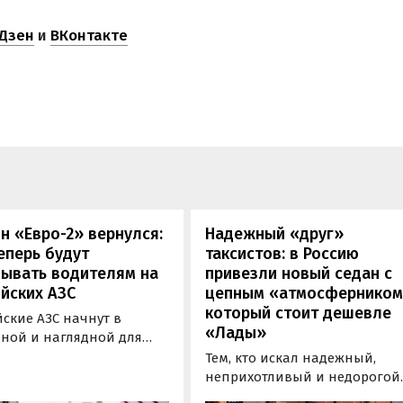
Дзен
и
ВКонтакте
н «Евро-2» вернулся:
Надежный «друг»
еперь будут
таксистов: в Россию
зывать водителям на
привезли новый седан с
йских АЗС
цепным «атмосферником
который стоит дешевле
ские АЗС начнут в
«Лады»
пной и наглядной для
елей форме публиковать
Тем, кто искал надежный,
мацию об
неприхотливый и недорогой
гическом классе
автомобиль «на каждый день