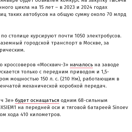
январе будет объявлен конкурс на закупку тысячи
ого цикла на 15 лет – в 2023 и 2024 годах
иц таких автобусов на общую сумму около 70 млрд
 по столице курсируют почти 1050 электробусов.
 наземный городской транспорт в Москве, за
рическим.
о кроссоверов «Москвич-3»
началось
на заводе
скается только с передним приводом и 1,5-
м мощностью 150 л. с. (210 Нм), работающим в
пенчатой механической коробкой передач.
ич 3е»
будет оснащаться
одним 68-сильным
XSIEM1 на передней оси и тяговой батареей Sinoev
сом хода 410 километров.