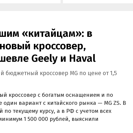
а «Угона.нет» Алексей
госсубсидии в размере 925 00
нов.
рублей.
шим «китайцам»: в
новый кроссовер,
шевле Geely и Haval
й бюджетный кроссовер MG по цене от 1,5
ый кроссовер с богатым оснащением и по
е один вариант с китайского рынка — MG ZS. В
й по текущему курсу, а в РФ с учетом всех
минимум 1 500 000 рублей, выяснили