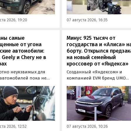
лично ознакомиться с
но прошли
новинкой на выставке
фикацию и получили
«Иннопром» в Екатеринбурге
ения типа
ста 2026, 19:20
07 августа 2026, 16:35
ортного средства (ОТТС).
аны самые
Минус 925 тысяч от
щенные от угона
государства и «Алиса» н
ские автомобили:
борту. Открылся предзак
, Geely и Chery не в
на новый семейный
рах
кроссовер от «Яндекса»
ютно неуязвимых для
Созданный «Яндексом» и
 автомобилей пока не
компанией EVM бренд UMO
вует, но есть те, которые
объявил цены и комплектац
доставить
на свою вторую модель
ышленникам больше
- полноразмерный гибридн
сложностей. Из китайских
кроссовер UMO 8 с полным
 таковыми сегодня
приводом. Его уже можно
ся модели Li и BYD,
заказать в двух версиях: Max 
ил в эфире радио РБК
5 915 000 рублей и Ultra за 6 4
ста 2026, 12:52
07 августа 2026, 10:26
итель федерального
000 рублей без учета