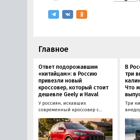
Главное
Ответ подорожавшим
В Ро
«китайцам»: в Россию
три 
привезли новый
калин
кроссовер, который стоит
Что м
дешевле Geely и Haval
выпус
У россиян, искавших
Три к
современный кроссовер с
внедо
богатым оснащением и по
Wall г
доступной цене, теперь есть
калин
еще один вариант с китайского
«Автот
рынка — MG ZS. В Китае он
Tank 4