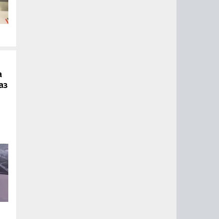
.
а
аз
ии
ый
за
15