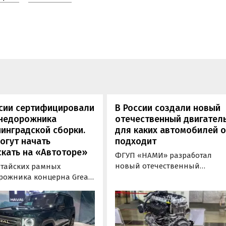
ссии сертифицировали
В России создали новый
внедорожника
отечественный двигатель
инградской сборки.
для каких автомобилей 
огут начать
подходит
кать на «Автоторе»
ФГУП «НАМИ» разработал
новый отечественный
итайских рамных
бензиновый двигатель для
рожника концерна Great
наземного транспорта,
отовы к производству на
получивший индекс 414320.
инградском заводе
Корреспонденту
ор». Речь о Haval H9,
«Автоновостей дня» удалось
00 и Tank 500, которые