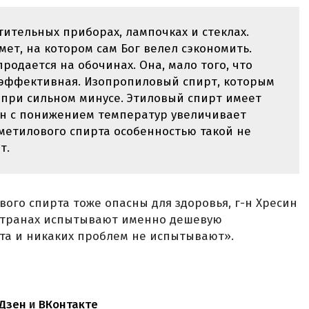
тительных приборах, лампочках и стеклах.
мет, на котором сам Бог велел сэкономить.
продается на обочинах. Она, мало того, что
е эффективная. Изопропиловый спирт, которым
 при сильном минусе. Этиловый спирт имеет
Он с понижением температур увеличивает
 метилового спирта особенностью такой не
т.
вого спирта тоже опасны для здоровья, г-н Хресин
 странах испытывают именно дешевую
та и никаких проблем не испытывают».
Дзен
и
ВКонтакте