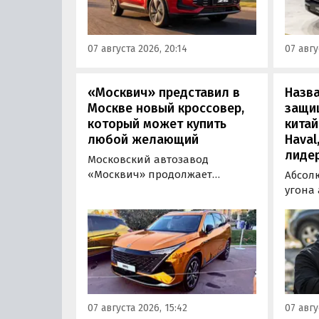
стоит от 900 000 рублей по
успеш
текущему курсу, а в РФ с учетом
серти
всех расходов за него нужно
Одобр
07 августа 2026, 20:14
07 авгу
отдать минимум 1 500 000
трансп
рублей, выяснили
«Автоновости дня».
«Москвич» представил в
Назв
Москве новый кроссовер,
защи
который может купить
китай
любой желающий
Haval
лиде
Московский автозавод
«Москвич» продолжает
Абсол
«промотировать» кроссоверы
угона
новой М-серии, спрос на
сущест
которые сейчас растет. На днях
могут 
на автомобильном фестивале
злоум
«ПроДвижение» на ВДНХ в
всего 
Москве в числе прочих
машин
моделей «Москвича» был
являют
представлен семиместный
сообщ
07 августа 2026, 15:42
07 авгу
кроссовер М90.
учред