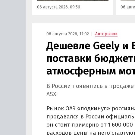
от 3 700 000 рублей, выяснили
а мин
06 августа 2026, 09:56
06 авгу
«Автоновости дня».
выросл
выясн
06 августа 2026, 17:02
Авторынок
Дешевле Geely и 
поставки бюджетн
атмосферным мот
В России появились в продаже
ASX
Рынок ОАЭ «подкинул» россиян
продавался в России официально
он стоит примерно от 1 600 000 
расходов цены на него стартуют