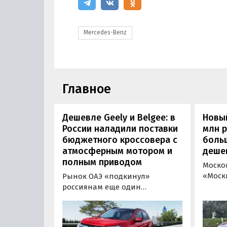
Mercedes-Benz
Главное
Дешевле Geely и Belgee: в
Новый
России наладили поставки
млн 
бюджетного кроссовера с
боль
атмосферным мотором и
деше
полным приводом
Моско
«Моск
Рынок ОАЭ «подкинул»
прода
россиянам еще один
кроссо
кроссовер, который годами
прямо
продавался в России
тыс. р
официально. Речь о Mitsubishi