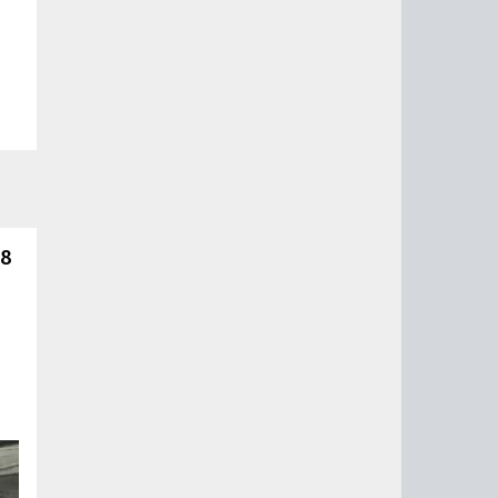
 8
й
го