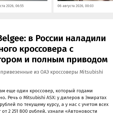
сообщили в Минэнерго РФ.
имальная цена модели
ста 2026, 06:55
06 августа 2026, 00:03
а на 760 тыс. рублей,
или «Автоновости дня».
Belgee: в России наладили
ого кроссовера с
ором и полным приводом
 привезенные из ОАЭ кроссоверы Mitsubishi
ам еще один кроссовер, который годами
. Речь о Mitsubishi ASX: у дилеров в Эмиратах
рублей по текущему курсу, а у нас с учетом всех
 от 2 251 800 рублей, узнали «Автоновости