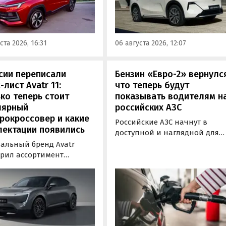
у можно при покупке
типа. Автомобиль оснащен
о автомобиля 2025 или
инновационной системой п
ода выпуска в период с 4
названием Electric Motor
августа, сообщили в
Extended Range (EM-R) и може
ста 2026, 16:31
06 августа 2026, 12:07
-службе компании.
заряжаться от 30 до 80% всег
за 20 минут.
сии переписали
Бензин «Евро-2» вернулс
-лист Avatr 11:
что теперь будут
ко теперь стоит
показывать водителям н
лярный
российских АЗС
рокроссовер и какие
Российские АЗС начнут в
лектации появились
доступной и наглядной для
водителей форме публикова
альный бренд Avatr
информацию об
рил ассортимент
экологическом классе
ектаций электрического
отпускаемого топлива. Это
вера Avatr 11 в России
позволит автовладельцам
ми 2026 года. Вместе с
осознанно выбрать топливо
з его прайс-листа
определенного класса — от
ло единственное
«Евро-2» до «Евро-5»,
приводное исполнение,