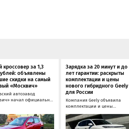
 кроссовер за 1,3
Зарядка за 20 минут и до
рублей: объявлены
лет гарантии: раскрыты
шие скидки на самый
комплектации и цены
вый «Москвич»
нового гибридного Geely
для России
вский автозавод
вич» начал официально
Компания Geely объявила
вать компактный
комплектации и цены
вер «Москвич 3» с
гибридного кроссовера EX5 в
й выгодой в размере 360
новой версии EM-R с силово
ублей. Получить такую
установкой последовательно